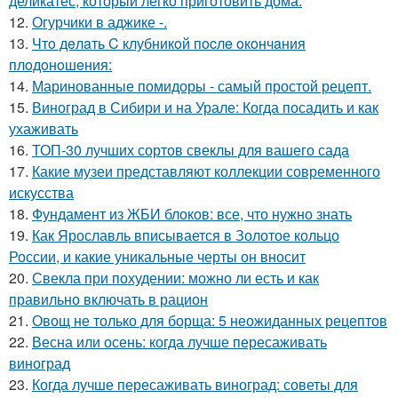
деликатес, который легко приготовить дома.
12.
Огурчики в аджике -.
13.
Чтo дeлaть C клубникoй пocлe oкoнчaния
плoдoнoшeния:
14.
Маринованные помидоры - самый простой рецепт.
15.
Виноград в Сибири и на Урале: Когда посадить и как
ухаживать
16.
ТОП-30 лучших сортов свеклы для вашего сада
17.
Какие музеи представляют коллекции современного
искусства
18.
Фундамент из ЖБИ блоков: все, что нужно знать
19.
Как Ярославль вписывается в Золотое кольцо
России, и какие уникальные черты он вносит
20.
Свекла при похудении: можно ли есть и как
правильно включать в рацион
21.
Овощ не только для борща: 5 неожиданных рецептов
22.
Весна или осень: когда лучше пересаживать
виноград
23.
Когда лучше пересаживать виноград: советы для