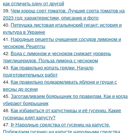
как отличить одну от другой
39.
Чем хорош сорт томатов. Лучшие сорта томатов на
2023 год: характеристики, описание и фото
40.
Петрушка листовая итальянский гигант: история и
культура в Украине
41.
Народные рецепты очищения сосудов лимоном и
чесноком. Рецепты
42.
Вода с лимоном и чесноком снижает уровень
триглицеридов. Польза лимона с чесноком
43.
Как правильно копать грядки. Начало
подготовительных работ
44.
Как правильно подкармливать яблони и груши с
весны до осени
45.
Заготавливаем боярышник по правилам. Как и когда
убирают боярышник
46.
Как избавиться от капустницы и её гусениц. Какие
гусеницы едят капусту?
47.
ᐉ Народные средства от гусениц на капусте.
Побеждаем гусениц на капусте народными средства