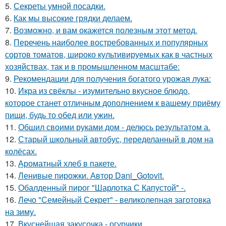
5.
Секреты умной посадки.
6.
Как мы высокие грядки делаем.
7.
Возможно, и вам окажется полезным этот метод.
8.
Перечень наиболее востребованных и популярных
сортов томатов, широко культивируемых как в частных
хозяйствах, так и в промышленном масштабе:
9.
Рекомендации для получения богатого урожая лука:
10.
Икра из свёклы - изумительно вкусное блюдо,
которое станет отличным дополнением к вашему приёму
пищи, будь то обед или ужин.
11.
Обшил своими руками дом - делюсь результатом а.
12.
Старый школьный автобус, переделанный в дом на
колёсах.
13.
Ароматный хлеб в пакете.
14.
Ленивые пирожки. Автор Dani_Gotovit.
15.
Обалденный пирог "Шарлотка С Капустой" -.
16.
Лечо "Семейный Секрет" - великолепная заготовка
на зиму.
17.
Вкуснейшая закусочка - огурчики.