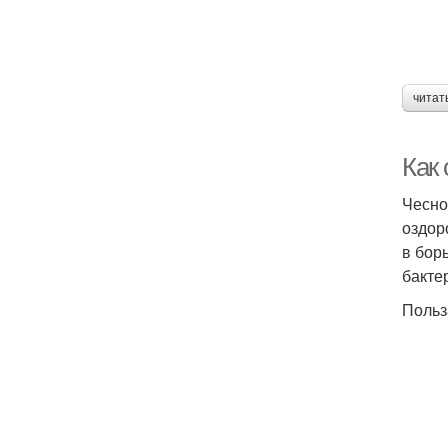
читат
Как
Чесно
оздор
в бор
бакте
Польз