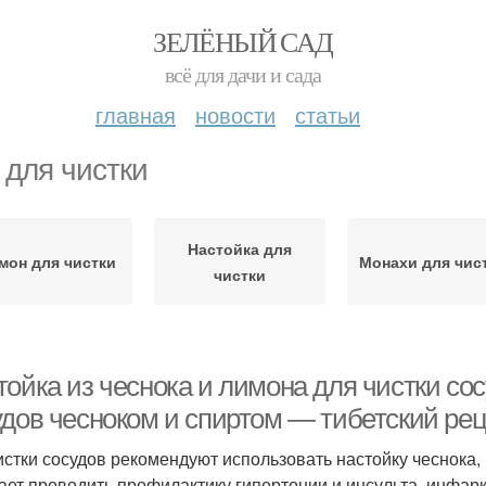
ЗЕЛЁНЫЙ САД
всё для дачи и сада
главная
новости
статьи
 для чистки
Настойка для
мон для чистки
Монахи для чис
чистки
ойка из чеснока и лимона для чистки сос
удов чесноком и спиртом — тибетский рец
истки сосудов рекомендуют использовать настойку чеснока,
ает проводить профилактику гипертонии и инсульта, инфарк