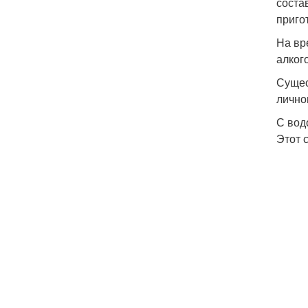
соста
приго
На вр
алког
Сущес
лично
С вод
Этот 