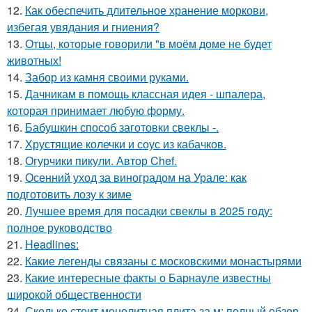
12.
Как обеспечить длительное хранение моркови,
избегая увядания и гниения?
13.
Отцы, которые говорили "в моём доме не будет
животных!
14.
Забор из камня своими руками.
15.
Дачникам в помощь классная идея - шпалера,
которая принимает любую форму.
16.
Бабушкин способ заготовки свеклы -.
17.
Хрустящие колечки и соус из кабачков.
18.
Огурчики пикули. Автор Chef.
19.
Осенний уход за виноградом на Урале: как
подготовить лозу к зиме
20.
Лучшее время для посадки свеклы в 2025 году:
полное руководство
21.
Headlines:
22.
Какие легенды связаны с московскими монастырями
23.
Какие интересные факты о Барнауле известны
широкой общественности
24.
Сколько стоит монолитная плита за м: полный обзор