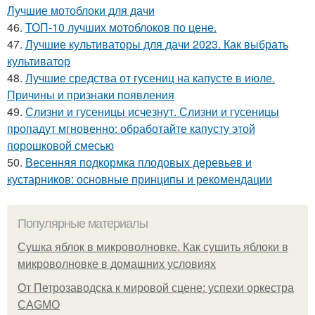
Лучшие мотоблоки для дачи
46.
ТОП-10 лучших мотоблоков по цене.
47.
Лучшие культиваторы для дачи 2023. Как выбрать
культиватор
48.
Лучшие средства от гусениц на капусте в июле.
Причины и признаки появления
49.
Слизни и гусеницы исчезнут. Слизни и гусеницы
пропадут мгновенно: обработайте капусту этой
порошковой смесью
50.
Весенняя подкормка плодовых деревьев и
кустарников: основные принципы и рекомендации
Популярные материалы
Сушка яблок в микроволновке. Как сушить яблоки в
микроволновке в домашних условиях
От Петрозаводска к мировой сцене: успехи оркестра
CAGMO