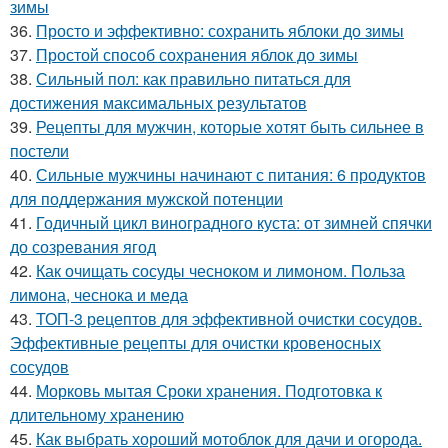
зимы
36.
Просто и эффективно: сохранить яблоки до зимы
37.
Простой способ сохранения яблок до зимы
38.
Сильный пол: как правильно питаться для
достижения максимальных результатов
39.
Рецепты для мужчин, которые хотят быть сильнее в
постели
40.
Сильные мужчины начинают с питания: 6 продуктов
для поддержания мужской потенции
41.
Годичный цикл виноградного куста: от зимней спячки
до созревания ягод
42.
Как очищать сосуды чесноком и лимоном. Польза
лимона, чеснока и меда
43.
ТОП-3 рецептов для эффективной очистки сосудов.
Эффективные рецепты для очистки кровеносных
сосудов
44.
Морковь мытая Сроки хранения. Подготовка к
длительному хранению
45.
Как выбрать хороший мотоблок для дачи и огорода.