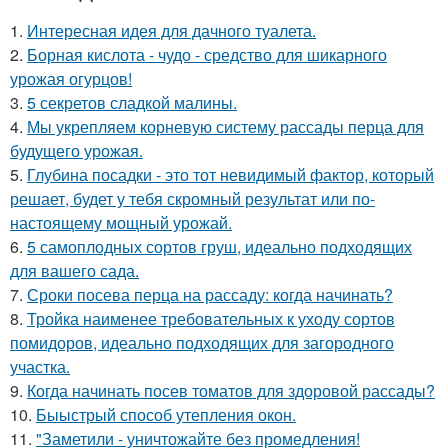
1.
Интересная идея для дачного туалета.
2.
Борная кислота - чудо - средство для шикарного
урожая огурцов!
3.
5 секретов сладкой малины.
4.
Мы укрепляем корневую систему рассады перца для
будущего урожая.
5.
Глубина посадки - это тот невидимый фактор, который
решает, будет у тебя скромный результат или по-
настоящему мощный урожай.
6.
5 самоплодных сортов груш, идеально подходящих
для вашего сада.
7.
Сроки посева перца на рассаду: когда начинать?
8.
Тройка наименее требовательных к уходу сортов
помидоров, идеально подходящих для загородного
участка.
9.
Когда начинать посев томатов для здоровой рассады?
10.
Быыстрый способ утепления окон.
11.
"Заметили - уничтожайте без промедления!