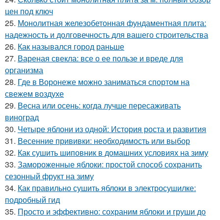
цен под ключ
25.
Монолитная железобетонная фундаментная плита:
надежность и долговечность для вашего строительства
26.
Как назывался город раньше
27.
Вареная свекла: все о ее пользе и вреде для
организма
28.
Где в Воронеже можно заниматься спортом на
свежем воздухе
29.
Весна или осень: когда лучше пересаживать
виноград
30.
Четыре яблони из одной: История роста и развития
31.
Весенние прививки: необходимость или выбор
32.
Как сушить шиповник в домашних условиях на зиму
33.
Замороженные яблоки: простой способ сохранить
сезонный фрукт на зиму
34.
Как правильно сушить яблоки в электросушилке:
подробный гид
35.
Просто и эффективно: сохраним яблоки и груши до