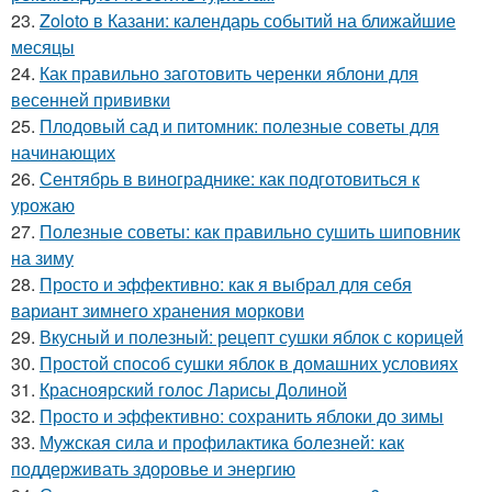
23.
Zoloto в Казани: календарь событий на ближайшие
месяцы
24.
Как правильно заготовить черенки яблони для
весенней прививки
25.
Плодовый сад и питомник: полезные советы для
начинающих
26.
Сентябрь в винограднике: как подготовиться к
урожаю
27.
Полезные советы: как правильно сушить шиповник
на зиму
28.
Просто и эффективно: как я выбрал для себя
вариант зимнего хранения моркови
29.
Вкусный и полезный: рецепт сушки яблок с корицей
30.
Простой способ сушки яблок в домашних условиях
31.
Красноярский голос Ларисы Долиной
32.
Просто и эффективно: сохранить яблоки до зимы
33.
Мужская сила и профилактика болезней: как
поддерживать здоровье и энергию