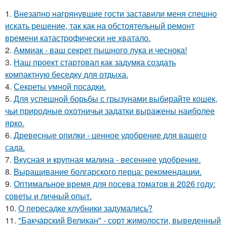
1.
Внезапно нагрянувшие гости заставили меня спешно
искать решение, так как на обстоятельный ремонт
времени катастрофически не хватало.
2.
Аммиак - ваш секрет пышного лука и чеснока!
3.
Наш проект стартовал как задумка создать
компактную беседку для отдыха.
4.
Секреты умной посадки.
5.
Для успешной борьбы с грызунами выбирайте кошек,
чьи природные охотничьи задатки выражены наиболее
ярко.
6.
Древесные опилки - ценное удобрение для вашего
сада.
7.
Вкусная и крупная малина - весеннее удобрение.
8.
Выращивание болгарского перца: рекомендации.
9.
Оптимальное время для посева томатов в 2026 году:
советы и личный опыт.
10.
О пересадке клубники задумались?
11.
"Бакчарский Великан" - сорт жимолости, выведенный