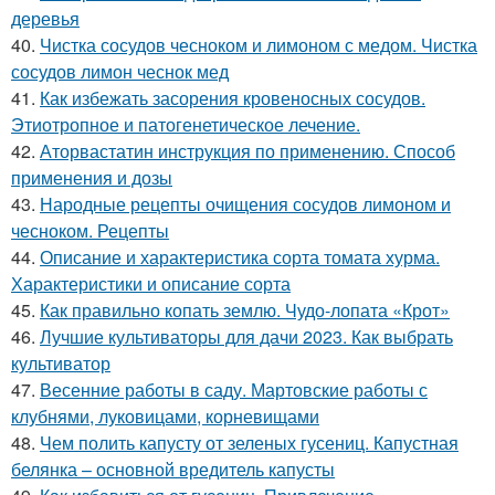
деревья
40.
Чистка сосудов чесноком и лимоном с медом. Чистка
сосудов лимон чеснок мед
41.
Как избежать засорения кровеносных сосудов.
Этиотропное и патогенетическое лечение.
42.
Аторвастатин инструкция по применению. Способ
применения и дозы
43.
Народные рецепты очищения сосудов лимоном и
чесноком. Рецепты
44.
Описание и характеристика сорта томата хурма.
Характеристики и описание сорта
45.
Как правильно копать землю. Чудо-лопата «Крот»
46.
Лучшие культиваторы для дачи 2023. Как выбрать
культиватор
47.
Весенние работы в саду. Мартовские работы с
клубнями, луковицами, корневищами
48.
Чем полить капусту от зеленых гусениц. Капустная
белянка – основной вредитель капусты