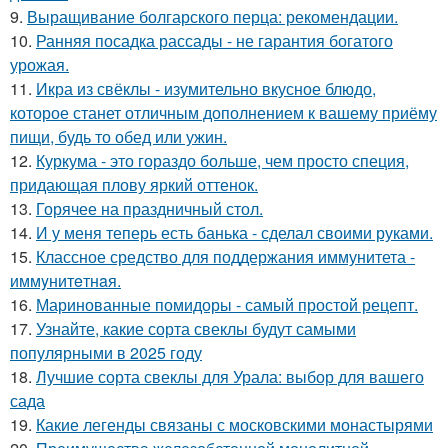
9.
Выращивание болгарского перца: рекомендации.
10.
Ранняя посадка рассады - не гарантия богатого
урожая.
11.
Икра из свёклы - изумительно вкусное блюдо,
которое станет отличным дополнением к вашему приёму
пищи, будь то обед или ужин.
12.
Куркума - это гораздо больше, чем просто специя,
придающая плову яркий оттенок.
13.
Горячее на праздничный стол.
14.
И у меня теперь есть банька - сделал своими руками.
15.
Классное средство для поддержания иммунитета -
иммyнитeтнaя.
16.
Маринованные помидоры - самый простой рецепт.
17.
Узнайте, какие сорта свеклы будут самыми
популярными в 2025 году
18.
Лучшие сорта свеклы для Урала: выбор для вашего
сада
19.
Какие легенды связаны с московскими монастырями