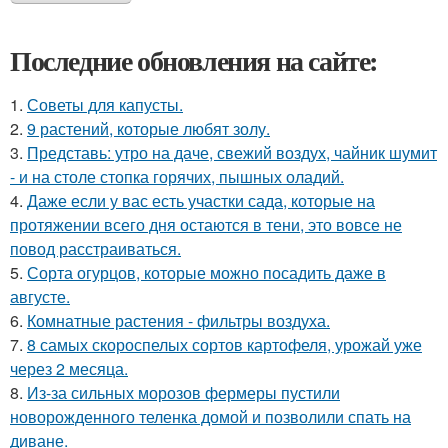
Последние обновления на сайте:
1.
Советы для капусты.
2.
9 растений, которые любят золу.
3.
Представь: утро на даче, свежий воздух, чайник шумит
- и на столе стопка горячих, пышных оладий.
4.
Даже если у вас есть участки сада, которые на
протяжении всего дня остаются в тени, это вовсе не
повод расстраиваться.
5.
Сорта огурцов, которые можно посадить даже в
августе.
6.
Комнатные растения - фильтры воздуха.
7.
8 самых скороспелых сортов картофеля, урожай уже
через 2 месяца.
8.
Из-за сильных морозов фермеры пустили
новорожденного теленка домой и позволили спать на
диване.