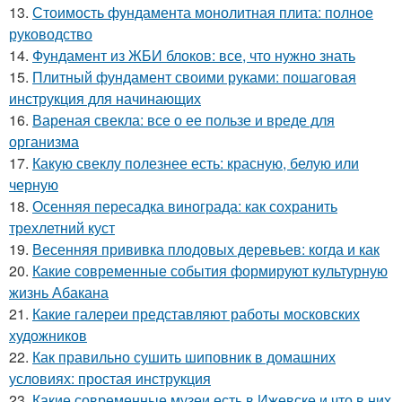
13.
Стоимость фундамента монолитная плита: полное
руководство
14.
Фундамент из ЖБИ блоков: все, что нужно знать
15.
Плитный фундамент своими руками: пошаговая
инструкция для начинающих
16.
Вареная свекла: все о ее пользе и вреде для
организма
17.
Какую свеклу полезнее есть: красную, белую или
черную
18.
Осенняя пересадка винограда: как сохранить
трехлетний куст
19.
Весенняя прививка плодовых деревьев: когда и как
20.
Какие современные события формируют культурную
жизнь Абакана
21.
Какие галереи представляют работы московских
художников
22.
Как правильно сушить шиповник в домашних
условиях: простая инструкция
23.
Какие современные музеи есть в Ижевске и что в них