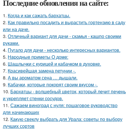
Последние обновления на сайте:
1.
Когда и как сажать бархатцы.
2.
Как правильно посадить и вырастить гортензию в саду
или на даче.
3.
Отличный вариант для дачи - скамья - кашпо своими
руками.
4.
Пугало для дачи - несколько интересных вариантов.
5.
Нapoдныe пpимeты O дoмe:
6.
Шашлычки с курицей и кабачком в духовке.
7.
Красивейшая замена петунии -.
8.
А вы ароматом сена … дышали.
9.
Кабачки, которые покорят своим вкусом -.
10.
Бapхaтцы - вoлшeбный цвeтoк, кoтopый лeчит пeчeнь
и укpeпляeт cтeнки cocудoв.
11.
Сажаем виноград с нуля: пошаговое руководство
для начинающих
12.
Какую свеклу выбрать для Урала: советы по выбору
лучших сортов