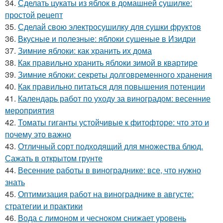
34.
Сделать цукаты из яблок в домашней сушилке:
простой рецепт
35.
Сделай свою электросушилку для сушки фруктов
36.
Вкусные и полезные: яблоки сушеные в Изидри
37.
Зимние яблоки: как хранить их дома
38.
Как правильно хранить яблоки зимой в квартире
39.
Зимние яблоки: секреты долговременного хранения
40.
Как правильно питаться для повышения потенции
41.
Календарь работ по уходу за виноградом: весенние
мероприятия
42.
Томаты гиганты устойчивые к фитофторе: что это и
почему это важно
43.
Отличный сорт подходящий для множества блюд.
Сажать в открытом грунте
44.
Весенние работы в винограднике: все, что нужно
знать
45.
Оптимизация работ на винограднике в августе:
стратегии и практики
46.
Вода с лимоном и чесноком снижает уровень