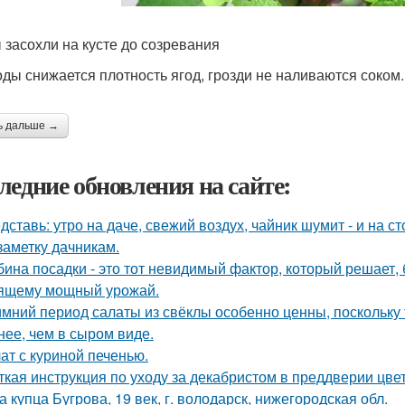
 засохли на кусте до созревания
оды снижается плотность ягод, грозди не наливаются соком.
ь дальше →
ледние обновления на сайте:
дставь: утро на даче, свежий воздух, чайник шумит - и на с
заметку дачникам.
бина посадки - это тот невидимый фактор, который решает, 
ящему мощный урожай.
имний период салаты из свёклы особенно ценны, поскольку
нее, чем в сыром виде.
ат с куриной печенью.
ткая инструкция по уходу за декабристом в преддверии цве
а купца Бугрова, 19 век, г. володарск, нижегородская обл.