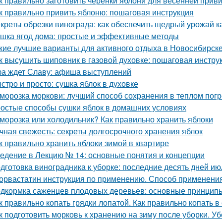
к правильно заготовить черенки яблони для весенней прив
к правильно привить яблоню: пошаговая инструкция
креты обрезки винограда: как обеспечить щедрый урожай к
шка ягод дома: простые и эффективные методы
кие лучшие варианты для активного отдыха в Новосибирск
к высушить шиповник в газовой духовке: пошаговая инстру
а ждет Славу: афиша выступлений
стро и просто: сушка яблок в духовке
морозка моркови: лучший способ сохранения в теплом пог
остые способы сушки яблок в домашних условиях
морозка или холодильник? Как правильно хранить яблоки
чная свежесть: секреты долгосрочного хранения яблок
к правильно хранить яблоки зимой в квартире
едение в Лекцию № 14: основные понятия и концепции
дготовка виноградника к уборке: последние десять дней ию
орвастатин инструкция по применению. Способ применения
дкормка саженцев плодовых деревьев: основные принцип
к правильно копать грядки лопатой. Как правильно копать 
к подготовить морковь к хранению на зиму после уборки. У