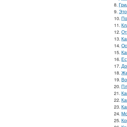
8.
Гри
9.
Это
10.
По
11.
Кл
12.
От
13.
Ка
14.
Oc
15.
Ка
16.
Ес
17.
До
18.
Же
19.
Во
20.
Пл
21.
Ка
22.
Ка
23.
Ка
24.
Мо
25.
Ко