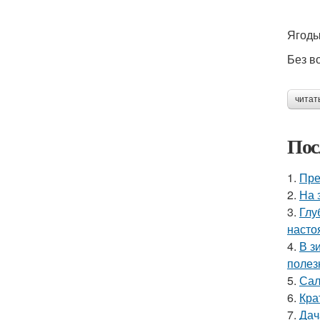
Ягоды
Без в
читат
Пос
1.
Пре
2.
На 
3.
Глу
насто
4.
В з
полез
5.
Сал
6.
Кра
7.
Дач