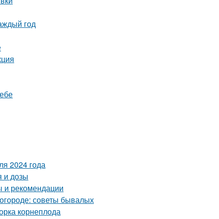
ивки
аждый год
е
кция
ребе
ля 2024 года
 и дозы
ы и рекомендации
в огороде: советы бывалых
борка корнеплода