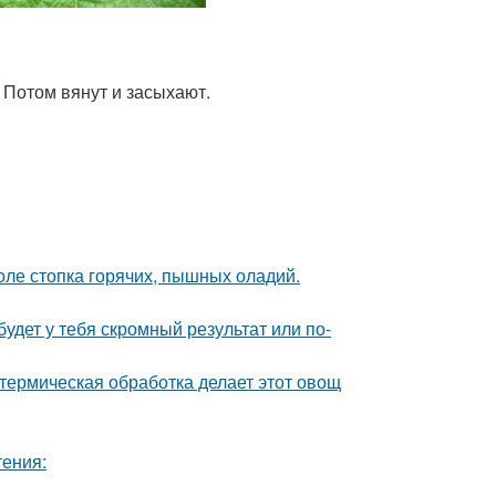
 Потом вянут и засыхают.
толе стопка горячих, пышных оладий.
будет у тебя скромный результат или по-
 термическая обработка делает этот овощ
тения: