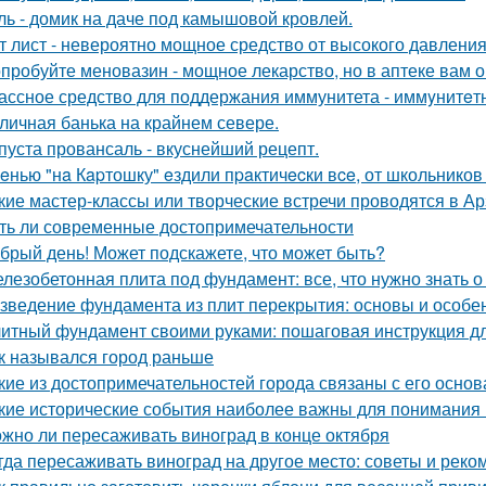
ль - домик на даче под камышовой кровлей.
т лист - невероятно мощное средство от высокого давления,
пробуйте меновазин - мощное лекарство, но в аптеке вам о
ассное средство для поддержания иммунитета - иммyнитeт
личная банька на крайнем севере.
пуста провансаль - вкуснейший рецепт.
eнью "нa Кapтошку" eздили пpaктичecки вce, от школьников
кие мастер-классы или творческие встречи проводятся в А
ть ли современные достопримечательности
брый день! Может подскажете, что может быть?
лезобетонная плита под фундамент: все, что нужно знать 
зведение фундамента из плит перекрытия: основы и особе
итный фундамент своими руками: пошаговая инструкция 
к назывался город раньше
кие из достопримечательностей города связаны с его осно
кие исторические события наиболее важны для понимания
жно ли пересаживать виноград в конце октября
гда пересаживать виноград на другое место: советы и рек