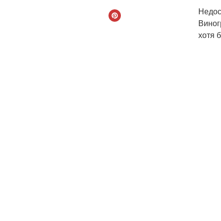
Недос
Виног
хотя 