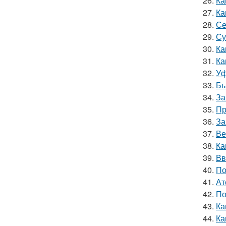
26.
Ка
27.
Ка
28.
Се
29.
Су
30.
Ка
31.
Ка
32.
Уф
33.
Бы
34.
За
35.
Пр
36.
За
37.
Ве
38.
Ка
39.
Вв
40.
По
41.
Ат
42.
По
43.
Ка
44.
Ка