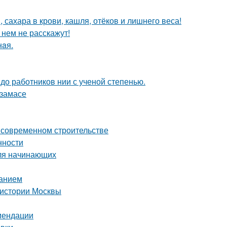
 сахара в крови, кашля, отёков и лишнего веса!
 нем не расскажут!
нaя.
 до работников нии с ученой степенью.
рзамасе
о современном строительстве
нности
для начинающих
ванием
 истории Москвы
омендации