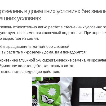
розелень в домашних условиях без земли
ашних условиях
зелень относительно легко растет в стесненных условиях г
чувствует, если имеется солнечный подоконник. При хорош
о вырастает из семян.
б выращивания в контейнере с землей
 вырастить микрозелень дома, вам понадобятся:
/контейнер глубиной 5-8 см;органические семена микрозел
;бумажное полотенце/тонкая ткань в лоток.
 выполните следующие действия: