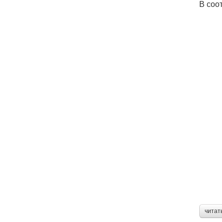
В соо
читат