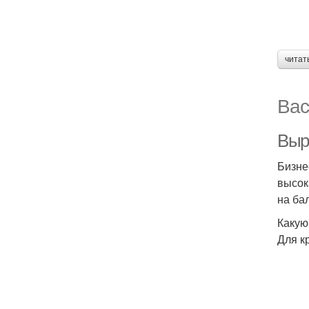
читат
Вас
Выр
Бизне
высок
на ба
Какую
Для к