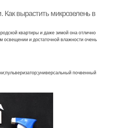
. Как вырастить микрозелень в
ородской квартиры и даже зимой она отлично
ем освещении и достаточной влажности очень
ени;пульверизатор;универсальный почвенный