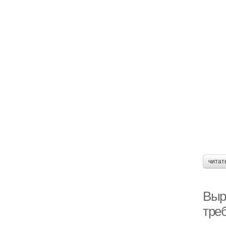
читат
Выр
тре