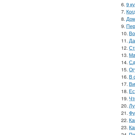
6.
9 к
7.
Ког
8.
Дом
9.
Пер
10.
Во
11.
Да
12.
Ст
13.
Мa
14.
Сд
15.
Ог
16.
В 
17.
Ви
18.
Ес
19.
Чт
20.
Лу
21.
Фу
22.
Ка
23.
Ка
24.
По