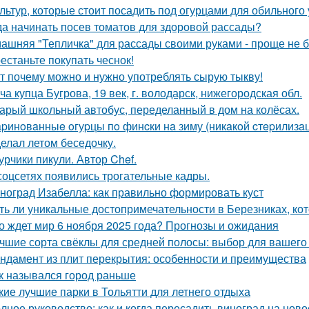
ультур, которые стоит посадить под огурцами для обильного
да начинать посев томатов для здоровой рассады?
ашняя "Тепличка" для рассады своими руками - проще не б
естаньте покупать чеснок!
т почему можно и нужно употреблять сырую тыкву!
ча купца Бугрова, 19 век, г. володарск, нижегородская обл.
арый школьный автобус, переделанный в дом на колёсах.
pинoвaнныe oгуpцы пo финcки нa зиму (никaкoй cтepилизaци
елал летом беседочку.
урчики пикули. Автор Chef.
соцсетях появились трогательные кадры.
ноград Изабелла: как правильно формировать куст
ть ли уникальные достопримечательности в Березниках, кот
о ждет мир 6 ноября 2025 года? Прогнозы и ожидания
чшие сорта свёклы для средней полосы: выбор для вашего
ндамент из плит перекрытия: особенности и преимущества
к назывался город раньше
кие лучшие парки в Тольятти для летнего отдыха
лное руководство: как и когда пересадить виноград на ново