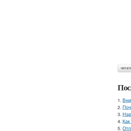
читат
Пос
1.
Вни
2.
Поч
3.
Нар
4.
Как
5.
Отл