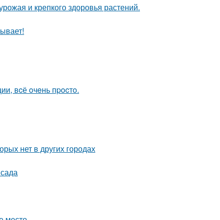
 урожая и крепкого здоровья растений.
ывает!
и, вcё oчeнь пpocтo.
орых нет в других городах
 сада
е место