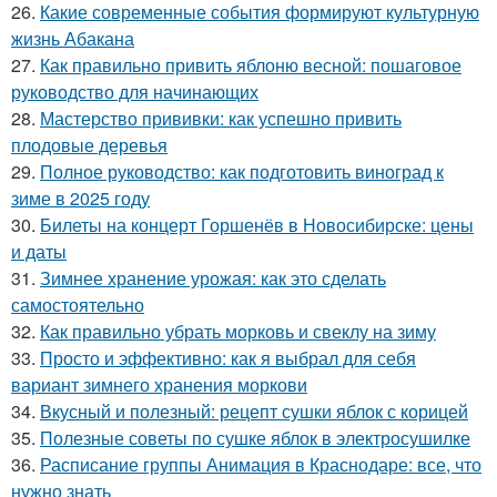
26.
Какие современные события формируют культурную
жизнь Абакана
27.
Как правильно привить яблоню весной: пошаговое
руководство для начинающих
28.
Мастерство прививки: как успешно привить
плодовые деревья
29.
Полное руководство: как подготовить виноград к
зиме в 2025 году
30.
Билеты на концерт Горшенёв в Новосибирске: цены
и даты
31.
Зимнее хранение урожая: как это сделать
самостоятельно
32.
Как правильно убрать морковь и свеклу на зиму
33.
Просто и эффективно: как я выбрал для себя
вариант зимнего хранения моркови
34.
Вкусный и полезный: рецепт сушки яблок с корицей
35.
Полезные советы по сушке яблок в электросушилке
36.
Расписание группы Анимация в Краснодаре: все, что
нужно знать