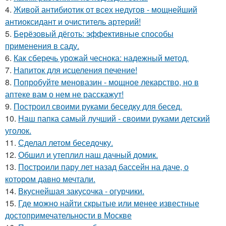
4.
Живой антибиотик от всех недугов - мощнейший
антиоксидант и очиститель артерий!
5.
Берёзовый дёготь: эффективные способы
применения в саду.
6.
Как сберечь урожай чеснока: надежный метод.
7.
Напиток для исцеления печение!
8.
Попробуйте меновазин - мощное лекарство, но в
аптеке вам о нем не расскажут!
9.
Построил своими руками беседку для бесед.
10.
Наш папка самый лучший - своими руками детский
уголок.
11.
Сделал летом беседочку.
12.
Обшил и утеплил наш дачный домик.
13.
Построили пару лет назад бассейн на даче, о
котором давно мечтали.
14.
Вкуснейшая закусочка - огурчики.
15.
Где можно найти скрытые или менее известные
достопримечательности в Москве