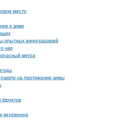
новое место
ние к зиме
ающих
еты опытных виноградарей
го чая
езопасный метод
ягоды
 пакете на протяжении зимы
у
я фруктов
ин мгновенно