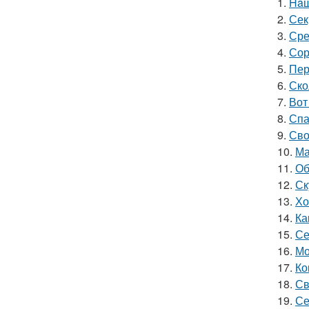
1.
Haш
2.
Сек
3.
Сре
4.
Сор
5.
Пер
6.
Ско
7.
Вот
8.
Спа
9.
Сво
10.
Ма
11.
Об
12.
Ск
13.
Хо
14.
Ка
15.
Се
16.
Мо
17.
Ко
18.
Св
19.
Се