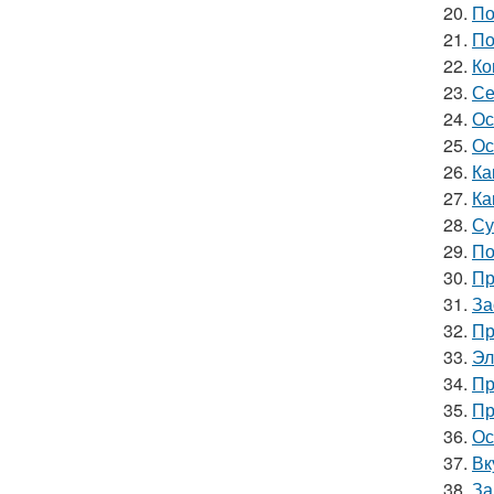
20.
По
21.
По
22.
Ко
23.
Се
24.
Ос
25.
Ос
26.
Ка
27.
Ка
28.
Су
29.
По
30.
Пр
31.
За
32.
Пр
33.
Эл
34.
Пр
35.
Пр
36.
Ос
37.
Вк
38.
За