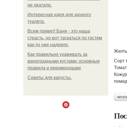
не хватало.
Интересная идея для дачного
туалета.
Всем привет! Баня - это наша
страсть, но вот таскаться по гостям
как-то уже надоело.
Желты
Как правильно ухаживать за
Сорт 
виноградными кустами: основные
Томат
правила и рекомендации
Кожур
Советы для капусты.
помид
читат
Пос