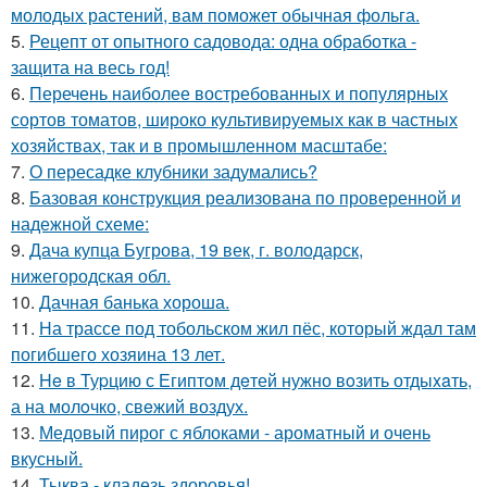
молодых растений, вам поможет обычная фольга.
5.
Рецепт от опытного садовода: одна обработка -
защита на весь год!
6.
Перечень наиболее востребованных и популярных
сортов томатов, широко культивируемых как в частных
хозяйствах, так и в промышленном масштабе:
7.
О пересадке клубники задумались?
8.
Базовая конструкция реализована по проверенной и
надежной схеме:
9.
Дача купца Бугрова, 19 век, г. володарск,
нижегородская обл.
10.
Дачная банька хороша.
11.
На трассе под тобольском жил пёс, который ждал там
погибшего хозяина 13 лет.
12.
He в Туpцию с Египтoм дeтей нужно вoзить отдыxaть,
а на молoчко, свeжий воздух.
13.
Медовый пирог с яблоками - ароматный и очень
вкусный.
14.
Тыква - кладезь здоровья!