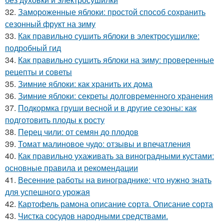
32.
Замороженные яблоки: простой способ сохранить
сезонный фрукт на зиму
33.
Как правильно сушить яблоки в электросушилке:
подробный гид
34.
Как правильно сушить яблоки на зиму: проверенные
рецепты и советы
35.
Зимние яблоки: как хранить их дома
36.
Зимние яблоки: секреты долговременного хранения
37.
Подкормка груши весной и в другие сезоны: как
подготовить плоды к росту
38.
Перец чили: от семян до плодов
39.
Томат малиновое чудо: отзывы и впечатления
40.
Как правильно ухаживать за виноградными кустами:
основные правила и рекомендации
41.
Весенние работы на винограднике: что нужно знать
для успешного урожая
42.
Картофель рамона описание сорта. Описание сорта
43.
Чистка сосудов народными средствами.