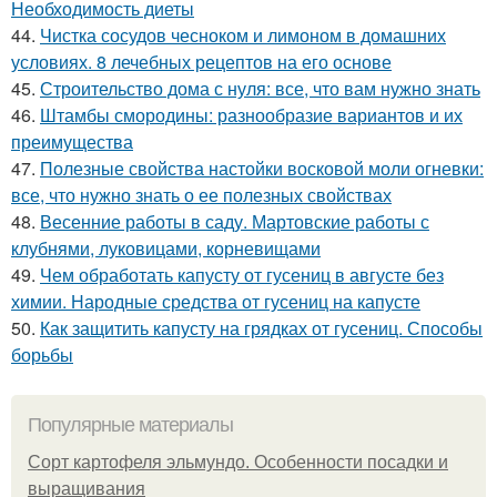
Необходимость диеты
44.
Чистка сосудов чесноком и лимоном в домашних
условиях. 8 лечебных рецептов на его основе
45.
Строительство дома с нуля: все, что вам нужно знать
46.
Штамбы смородины: разнообразие вариантов и их
преимущества
47.
Полезные свойства настойки восковой моли огневки:
все, что нужно знать о ее полезных свойствах
48.
Весенние работы в саду. Мартовские работы с
клубнями, луковицами, корневищами
49.
Чем обработать капусту от гусениц в августе без
химии. Народные средства от гусениц на капусте
50.
Как защитить капусту на грядках от гусениц. Способы
борьбы
Популярные материалы
Сорт картофеля эльмундо. Особенности посадки и
выращивания