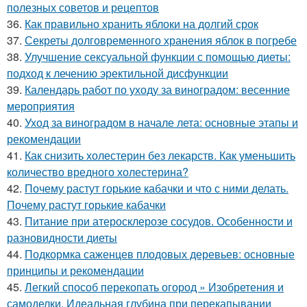
полезных советов и рецептов
36.
Как правильно хранить яблоки на долгий срок
37.
Секреты долговременного хранения яблок в погребе
38.
Улучшение сексуальной функции с помощью диеты:
подход к лечению эректильной дисфункции
39.
Календарь работ по уходу за виноградом: весенние
мероприятия
40.
Уход за виноградом в начале лета: основные этапы и
рекомендации
41.
Как снизить холестерин без лекарств. Как уменьшить
количество вредного холестерина?
42.
Почему растут горькие кабачки и что с ними делать.
Почему растут горькие кабачки
43.
Питание при атеросклерозе сосудов. Особенности и
разновидности диеты
44.
Подкормка саженцев плодовых деревьев: основные
принципы и рекомендации
45.
Легкий способ перекопать огород » Изобретения и
самоделки. Идеальная глубина при перекапывании