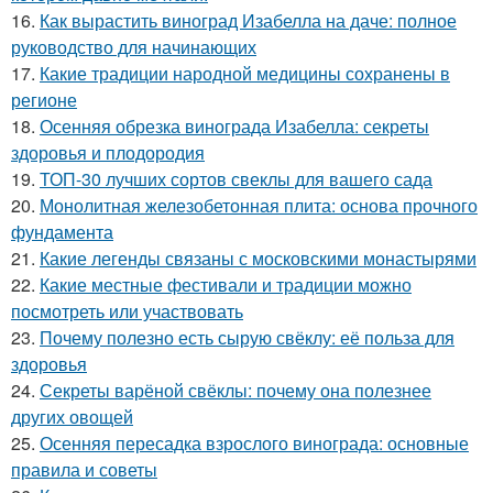
16.
Как вырастить виноград Изабелла на даче: полное
руководство для начинающих
17.
Какие традиции народной медицины сохранены в
регионе
18.
Осенняя обрезка винограда Изабелла: секреты
здоровья и плодородия
19.
ТОП-30 лучших сортов свеклы для вашего сада
20.
Монолитная железобетонная плита: основа прочного
фундамента
21.
Какие легенды связаны с московскими монастырями
22.
Какие местные фестивали и традиции можно
посмотреть или участвовать
23.
Почему полезно есть сырую свёклу: её польза для
здоровья
24.
Секреты варёной свёклы: почему она полезнее
других овощей
25.
Осенняя пересадка взрослого винограда: основные
правила и советы