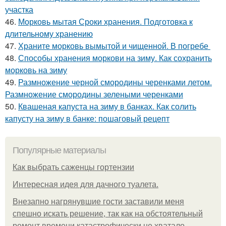
участка
46.
Морковь мытая Сроки хранения. Подготовка к
длительному хранению
47.
Храните морковь вымытой и чищенной. В погребе
48.
Способы хранения моркови на зиму. Как сохранить
морковь на зиму
49.
Размножение черной смородины черенками летом.
Размножение смородины зелеными черенками
50.
Квашеная капуста на зиму в банках. Как солить
капусту на зиму в банке: пошаговый рецепт
Популярные материалы
Как выбрать саженцы гортензии
Интересная идея для дачного туалета.
Внезапно нагрянувшие гости заставили меня
спешно искать решение, так как на обстоятельный
ремонт времени катастрофически не хватало.