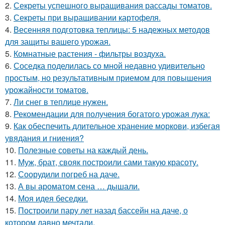
2.
Секреты успешного выращивания рассады томатов.
3.
Секреты при выращивании картофеля.
4.
Весенняя подготовка теплицы: 5 надежных методов
для защиты вашего урожая.
5.
Комнатные растения - фильтры воздуха.
6.
Соседка поделилась со мной недавно удивительно
простым, но результативным приемом для повышения
урожайности томатов.
7.
Ли снег в теплице нужен.
8.
Рекомендации для получения богатого урожая лука:
9.
Как обеспечить длительное хранение моркови, избегая
увядания и гниения?
10.
Полезные советы на каждый день.
11.
Муж, брат, свояк построили сами такую красоту.
12.
Соорудили погреб на даче.
13.
А вы ароматом сена … дышали.
14.
Моя идея беседки.
15.
Построили пару лет назад бассейн на даче, о
котором давно мечтали.