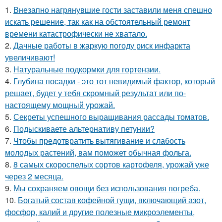
1.
Внезапно нагрянувшие гости заставили меня спешно
искать решение, так как на обстоятельный ремонт
времени катастрофически не хватало.
2.
Дачные работы в жаркую погоду риск инфаркта
увеличивают!
3.
Натуральные подкормки для гортензии.
4.
Глубина посадки - это тот невидимый фактор, который
решает, будет у тебя скромный результат или по-
настоящему мощный урожай.
5.
Секреты успешного выращивания рассады томатов.
6.
Подыскиваете альтернативу петунии?
7.
Чтобы предотвратить вытягивание и слабость
молодых растений, вам поможет обычная фольга.
8.
8 самых скороспелых сортов картофеля, урожай уже
через 2 месяца.
9.
Мы сохраняем овощи без использования погреба.
10.
Богатый состав кофейной гущи, включающий азот,
фосфор, калий и другие полезные микроэлементы,