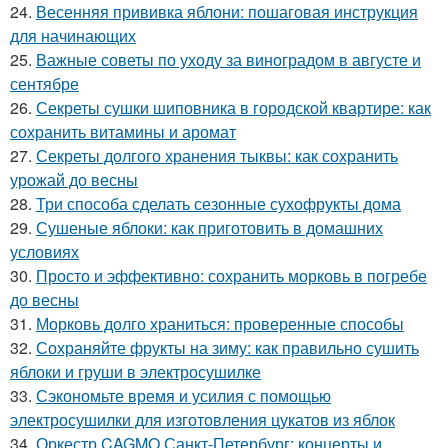
24.
Весенняя прививка яблони: пошаговая инструкция
для начинающих
25.
Важные советы по уходу за виноградом в августе и
сентябре
26.
Секреты сушки шиповника в городской квартире: как
сохранить витамины и аромат
27.
Секреты долгого хранения тыквы: как сохранить
урожай до весны
28.
Три способа сделать сезонные сухофрукты дома
29.
Сушеные яблоки: как приготовить в домашних
условиях
30.
Просто и эффективно: сохранить морковь в погребе
до весны
31.
Морковь долго храниться: проверенные способы
32.
Сохраняйте фрукты на зиму: как правильно сушить
яблоки и груши в электросушилке
33.
Сэкономьте время и усилия с помощью
электросушилки для изготовления цукатов из яблок
34.
Оркестр CAGMO Санкт-Петербург: концерты и