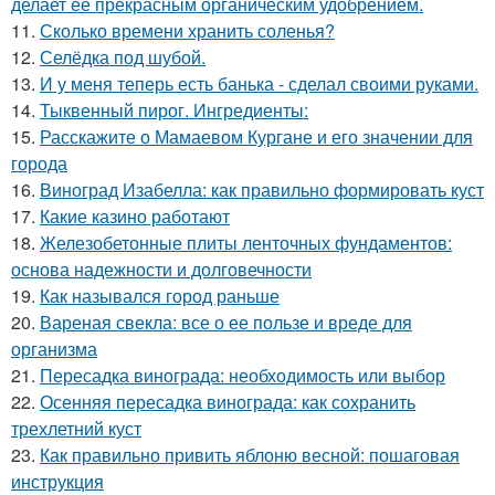
делает её прекрасным органическим удобрением.
11.
Сколько времени хранить соленья?
12.
Селёдка под шубой.
13.
И у меня теперь есть банька - сделал своими руками.
14.
Тыквенный пирог. Ингредиенты:
15.
Расскажите о Мамаевом Кургане и его значении для
города
16.
Виноград Изабелла: как правильно формировать куст
17.
Какие казино работают
18.
Железобетонные плиты ленточных фундаментов:
основа надежности и долговечности
19.
Как назывался город раньше
20.
Вареная свекла: все о ее пользе и вреде для
организма
21.
Пересадка винограда: необходимость или выбор
22.
Осенняя пересадка винограда: как сохранить
трехлетний куст
23.
Как правильно привить яблоню весной: пошаговая
инструкция