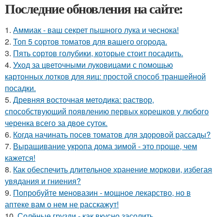
Последние обновления на сайте:
1.
Аммиак - ваш секрет пышного лука и чеснока!
2.
Топ 5 сортов томатов для вашего огорода.
3.
Пять сортов голубики, которые стоит посадить.
4.
Уход за цветочными луковицами с помощью
картонных лотков для яиц: простой способ траншейной
посадки.
5.
Древняя восточная методика: раствор,
способствующий появлению первых корешков у любого
черенка всего за двое суток.
6.
Когда начинать посев томатов для здоровой рассады?
7.
Выращивание укропа дома зимой - это проще, чем
кажется!
8.
Как обеспечить длительное хранение моркови, избегая
увядания и гниения?
9.
Попробуйте меновазин - мощное лекарство, но в
аптеке вам о нем не расскажут!
10.
Солёные грузди - как вкусно засолить.