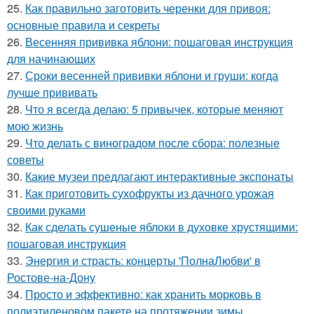
25.
Как правильно заготовить черенки для привоя:
основные правила и секреты
26.
Весенняя прививка яблони: пошаговая инструкция
для начинающих
27.
Сроки весенней прививки яблони и груши: когда
лучше прививать
28.
Что я всегда делаю: 5 привычек, которые меняют
мою жизнь
29.
Что делать с виноградом после сбора: полезные
советы
30.
Какие музеи предлагают интерактивные экспонаты
31.
Как приготовить сухофрукты из дачного урожая
своими руками
32.
Как сделать сушеные яблоки в духовке хрустящими:
пошаговая инструкция
33.
Энергия и страсть: концерты 'ПолнаЛюбви' в
Ростове-на-Дону
34.
Просто и эффективно: как хранить морковь в
полиэтиленовом пакете на протяжении зимы