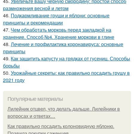
45.
Увеличьте вашу черную смородину: простой способ
размножения весной и летом
46.
Подкармливание груши и яблони: основные
принципы и рекомендации
47.
Чем обработать морковь перед закладкой на
хранение. Способ №4. Хранение моркови в глине
48.
Лечение и профилактика коронавируса: основные
принципы
49.
Как защитить капусту на грядках от гусениц. Способы
борьбы
50.
Урожайные секреты: как правильно посадить грушу в
2021 году
Популярные материалы
Лилейник отцвел, что делать дальше. Лилейники в
вопросах и ответах…
Как правильно посадить колоновидную яблоню.
Правила покупки саженцев