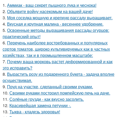
1.
Аммиак - ваш секрет пышного лука и чеснока!
2.
Объявите войну насекомым на вашей даче!
3.
Моя соседка мощную и крепкую рассаду выращивает.
4.
Вкусная и крупная малина - весеннее удобрение.
5.
Освоенные методы выращивания рассады огурцов:
практический опыт!
6.
Перечень наиболее востребованных и популярных
сортов томатов, широко культивируемых как в частных
хозяйствах, так и в промышленном масштабе:
7.
Почему ваша морковь растет деформированной и как
это исправить?
8.
Вырастить розу из подаренного букета - задача вполне
осуществимая.
9.
Пруд на участке, сделанный своими руками.
10.
Своими руками построил помпейскую печь на даче.
11.
Солёные грузди - как вкусно засолить.
12.
Красивейшая замена петунии -.
13.
Тыква - кладезь здоровья!