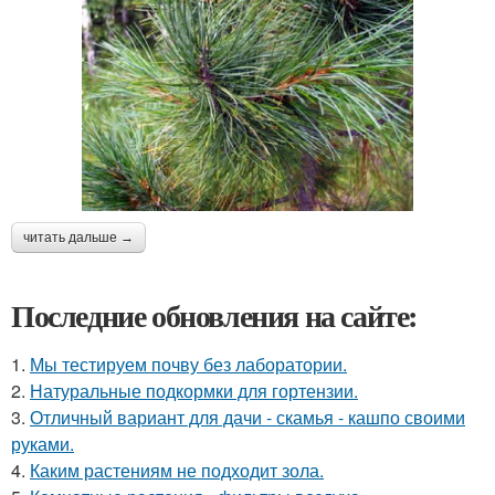
читать дальше →
Последние обновления на сайте:
1.
Мы тестируем почву без лаборатории.
2.
Натуральные подкормки для гортензии.
3.
Отличный вариант для дачи - скамья - кашпо своими
руками.
4.
Каким растениям не подходит зола.