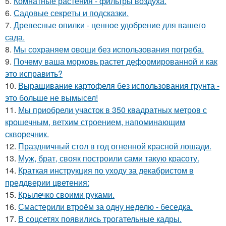
5.
Комнатные растения - фильтры воздуха.
6.
Садовые секреты и подсказки.
7.
Древесные опилки - ценное удобрение для вашего
сада.
8.
Мы сохраняем овощи без использования погреба.
9.
Почему ваша морковь растет деформированной и как
это исправить?
10.
Выращивание картофеля без использования грунта -
это больше не вымысел!
11.
Мы приобрели участок в 350 квадратных метров с
крошечным, ветхим строением, напоминающим
скворечник.
12.
Праздничный стол в год огненной красной лошади.
13.
Муж, брат, свояк построили сами такую красоту.
14.
Краткая инструкция по уходу за декабристом в
преддверии цветения:
15.
Крылечко своими руками.
16.
Смастерили втроём за одну неделю - беседка.
17.
В соцсетях появились трогательные кадры.