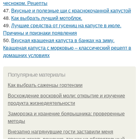
чесноком. Рецепты
47.
Вкусные и полезные щи с краснокочанной капустой
48.
Как выбрать лучший мотоблок.
49.
Лучшие средства от гусениц на капусте в июле.
Причины и признаки появления
50.
Вкусная квашеная капуста в банках на зиму.
Квашеная капуста с морковью – классический рецепт в
домашних условиях
Популярные материалы
Как выбрать саженцы гортензии
Восхождение восковой моли: открытие и изучение
продукта жизнедеятельности
Заморозка и хранение боярышника: проверенные
методы
Внезапно нагрянувшие гости заставили меня