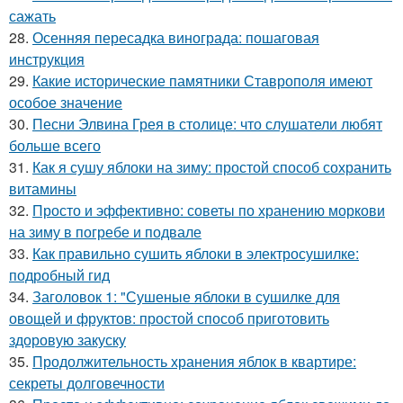
сажать
28.
Осенняя пересадка винограда: пошаговая
инструкция
29.
Какие исторические памятники Ставрополя имеют
особое значение
30.
Песни Элвина Грея в столице: что слушатели любят
больше всего
31.
Как я сушу яблоки на зиму: простой способ сохранить
витамины
32.
Просто и эффективно: советы по хранению моркови
на зиму в погребе и подвале
33.
Как правильно сушить яблоки в электросушилке:
подробный гид
34.
Заголовок 1: "Сушеные яблоки в сушилке для
овощей и фруктов: простой способ приготовить
здоровую закуску
35.
Продолжительность хранения яблок в квартире:
секреты долговечности