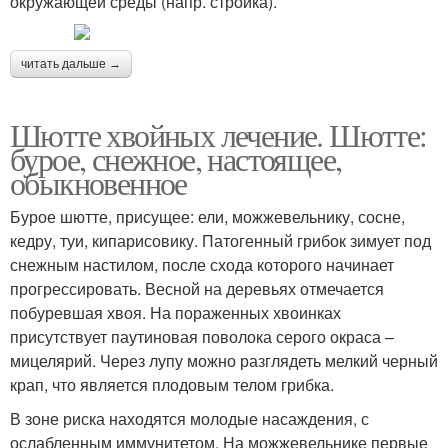
окружающей среды (напр. стройка).
читать дальше →
Шютте хвойных лечение. Шютте:
бурое, снежное, настоящее,
обыкновенное
Бурое шютте, присущее: ели, можжевельнику, сосне,
кедру, туи, кипарисовику. Патогенный грибок зимует под
снежным настилом, после схода которого начинает
прогрессировать. Весной на деревьях отмечается
побуревшая хвоя. На пораженных хвоинках
присутствует паутиновая поволока серого окраса –
мицелярий. Через лупу можно разглядеть мелкий черный
крап, что является плодовым телом грибка.
В зоне риска находятся молодые насаждения, с
ослабленным иммунитетом. На можжевельнике первые