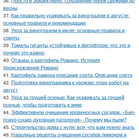
36.
Просто и эффективно: сохранение яблок свежими до
весны
37.
Как правильно ухаживать за виноградом в августе:
основные правила и рекомендации
38.
Уход за виноградом в июле: основные правила и
советы
39.
Томаты гиганты устойчивые к фитофторе: что это и
почему это важно
40.
Отзывы о картофель Романо. История
происхождения Романо
41.
Картофель рамона описание сорта. Описание сорта
42.
Подготовка виноградника к урожаю: план работ на
август
43.
Уход за грушей осенью. Как ухаживать за грушей
осенью, чтобы подготовить к зиме
44.
Эффективное очищение кровеносных сосудов. «Био-
психо-социо-духовная патология». Почему мы пьем?
45.
Строительство дома с нуля: все, что вам нужно знать
46.
Народные рецепты очищения сосудов лимоном и