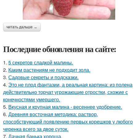
читать дальше →
Последние обновления на сайте:
1.
5 секретов сладкой малины.
2.
Каким растениям не подходит зола.
3.
Садовые секреты и подсказки.
4.
Это не плод фантазии, а реальная картина: из полена
действительно торчат угрожающие отростки, схожие с
конечностями умершего.
5.
Вкусная и крупная малина - весеннее удобрение.
6.
Древняя восточная методика: раствор,
способствующий появлению первых корешков у любого
черенка всего за двое суток.
7.
Дачная банька хороша.