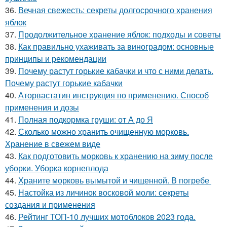
36.
Вечная свежесть: секреты долгосрочного хранения
яблок
37.
Продолжительное хранение яблок: подходы и советы
38.
Как правильно ухаживать за виноградом: основные
принципы и рекомендации
39.
Почему растут горькие кабачки и что с ними делать.
Почему растут горькие кабачки
40.
Аторвастатин инструкция по применению. Способ
применения и дозы
41.
Полная подкормка груши: от А до Я
42.
Сколько можно хранить очищенную морковь.
Хранение в свежем виде
43.
Как подготовить морковь к хранению на зиму после
уборки. Уборка корнеплода
44.
Храните морковь вымытой и чищенной. В погребе
45.
Настойка из личинок восковой моли: секреты
создания и применения
46.
Рейтинг ТОП-10 лучших мотоблоков 2023 года.