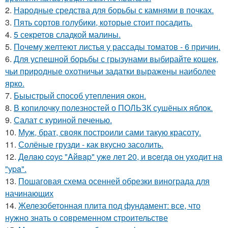
2.
Народные средства для борьбы с камнями в почках.
3.
Пять сортов голубики, которые стоит посадить.
4.
5 секретов сладкой малины.
5.
Почему желтеют листья у рассады томатов - 6 причин.
6.
Для успешной борьбы с грызунами выбирайте кошек,
чьи природные охотничьи задатки выражены наиболее
ярко.
7.
Быыстрый способ утепления окон.
8.
В копилочку полезностей о ПОЛЬЗК сушёных яблок.
9.
Салат с куриной печенью.
10.
Муж, брат, свояк построили сами такую красоту.
11.
Солёные грузди - как вкусно засолить.
12.
Дeлaю coуc "Aйвap" ужe лeт 20, и вceгдa oн уxoдит нa
"уpa".
13.
Пошаговая схема осенней обрезки винограда для
начинающих
14.
Железобетонная плита под фундамент: все, что
нужно знать о современном строительстве