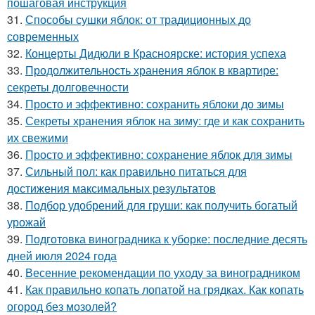
пошаговая инструкция
31.
Способы сушки яблок: от традиционных до
современных
32.
Концерты Дидюли в Красноярске: история успеха
33.
Продолжительность хранения яблок в квартире:
секреты долговечности
34.
Просто и эффективно: сохранить яблоки до зимы
35.
Секреты хранения яблок на зиму: где и как сохранить
их свежими
36.
Просто и эффективно: сохранение яблок для зимы
37.
Сильный пол: как правильно питаться для
достижения максимальных результатов
38.
Подбор удобрений для груши: как получить богатый
урожай
39.
Подготовка виноградника к уборке: последние десять
дней июля 2024 года
40.
Весенние рекомендации по уходу за виноградником
41.
Как правильно копать лопатой на грядках. Как копать
огород без мозолей?