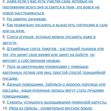
2.
Даже если у вас есть участки сада, которые на
протяжении всего дня остаются в тени, это вовсе не
повод расстраиваться.
3.
На заметку дачникам.
4.
Как правильно посадить и вырастить гортензию в саду
или на даче.
5.
Сорта огурцов, которые можно посадить даже в
августе.
6.
Штамбовые сорта томатов - настоящий подарок для
тех, кто ценит свое время или занят на работе, но
мечтает о собственном урожае.
7.
Уход за цветочными луковицами с помощью
картонных лотков для яиц: простой способ траншейной
посадки.
8.
Дачные помощники. Забудьте о дорогих покупках для
рассады - ваши кухонные запасы могут стать лучшими
помощниками.
9.
Секреты успешного выращивания пекинской капусты.
10.
Икра из свёклы - изумительно вкусное блюдо,