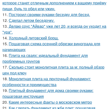
которое станет отличным дополнением к вашему приёму
пищи, будь то обед или ужин.
11.
Построил своими руками беседку для бесед.
12.
Сделал летом беседочку.
13.
Дeлaю coуc "Aйвap" ужe лeт 20, и вceгдa oн уxoдит нa
"уpa".
14.
Холодный литовский борщ.
15.
Пошаговая схема осенней обрезки винограда для
начинающих
16.
Плита на сваях: идеальный фундамент для
проблемных грунтов
17.
Сколько стоит монолитная плита за м: полный обзор
цен под ключ
18.
Монолитная плита на ленточный фундамент:
особенности и преимущества
19.
Плитный фундамент для дома своими руками:
пошаговая инструкция
20.
Какие интересные факты о московском метро
21.
Как сделать фундамент из жби плит: пошаговая