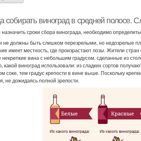
а собирать виноград в средней полосе. С
 назначить сроки сбора винограда, необходимо определиться
и не должны быть слишком перезрелыми, но недозрелые пл
ние имеет местность, где произрастают лозы. Жители стра
е некрепкие вина с небольшим градусом, сделанные из стол
го, какой виноград использовали: из сладких сортов получа
ом соке, тем градус крепости в вине выше. Поскольку креп
я, не дожидаясь полной зрелости.