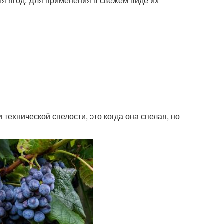
ия ягод. Для применения в свежем виде их
технической спелости, это когда она спелая, но