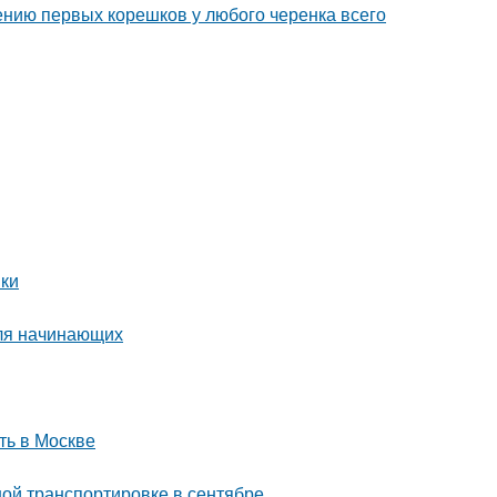
ению первых корешков у любого черенка всего
нки
для начинающих
ть в Москве
ой транспортировке в сентябре