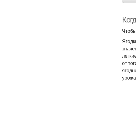
Когд
Чтобы
Ягодк
значе
легки
от то
ягодн
урожа