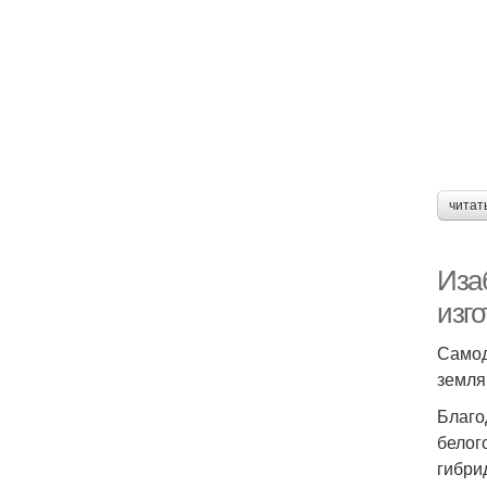
читат
Иза
изг
Самод
земля
Благо
белог
гибри