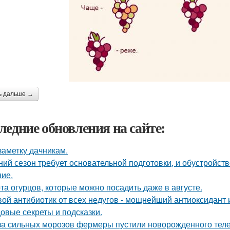
ь дальше →
ледние обновления на сайте:
заметку дачникам.
ний сезон требует основательной подготовки, и обустройств
ие.
та огурцов, которые можно посадить даже в августе.
ой антибиотик от всех недугов - мощнейший антиоксидант и
овые секреты и подсказки.
за сильных морозов фермеры пустили новорожденного телен