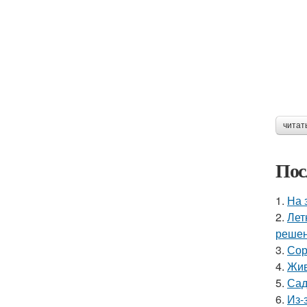
читат
Пос
1.
На 
2.
Лет
решен
3.
Сор
4.
Жив
5.
Сад
6.
Из-