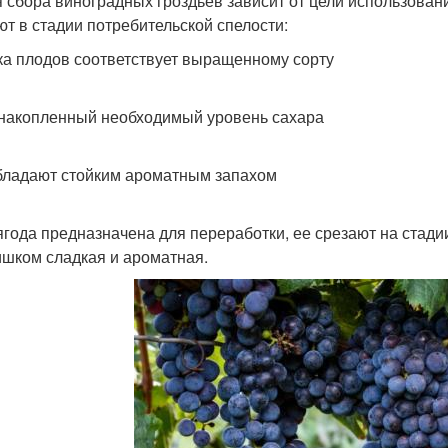
 сбора виноградных гроздьев зависит от цели использован
ют в стадии потребительской спелости:
ка плодов соответствует выращенному сорту
 накопленный необходимый уровень сахара
бладают стойким ароматным запахом
ягода предназначена для переработки, ее срезают на стадии 
ишком сладкая и ароматная.