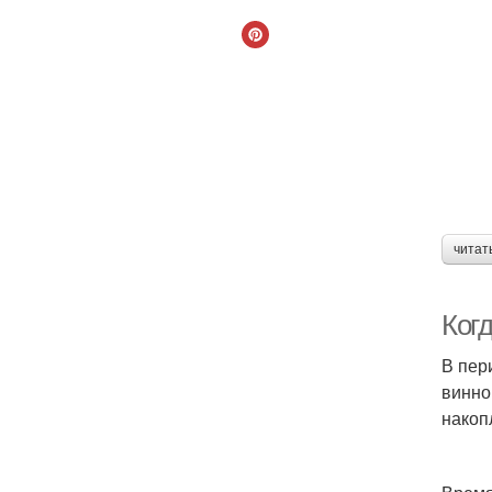
читат
Ког
В пер
винно
накоп