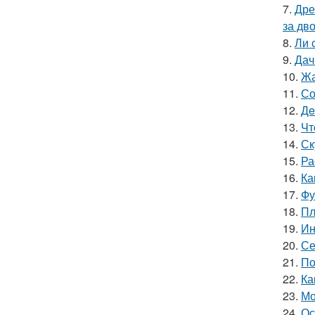
7.
Дре
за дво
8.
Ли 
9.
Дач
10.
Жа
11.
Со
12.
Дe
13.
Чт
14.
Ск
15.
Ра
16.
Ка
17.
Фу
18.
Пл
19.
Ин
20.
Се
21.
По
22.
Ка
23.
Мо
24.
Ос