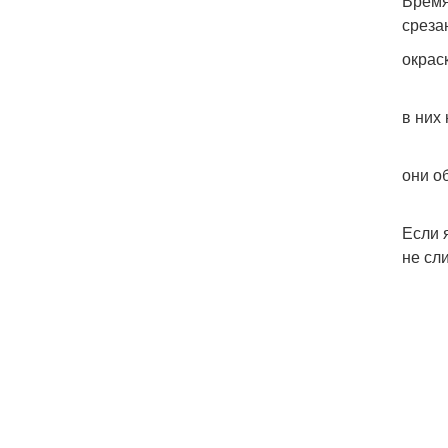
Время
среза
окрас
в них
они о
Если 
не сл