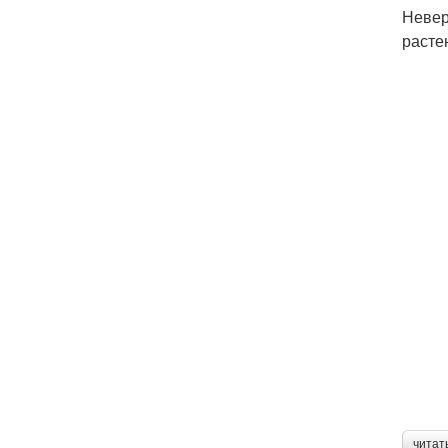
Невер
расте
читат