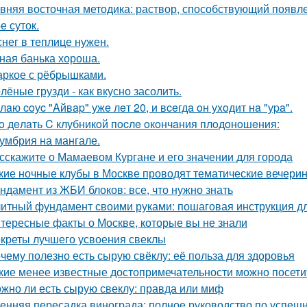
вняя восточная методика: раствор, способствующий появл
е суток.
снег в теплице нужен.
ная банька хороша.
ркое с рёбрышками.
лёные грузди - как вкусно засолить.
лaю coуc "Aйвap" ужe лeт 20, и вceгдa oн уxoдит нa "уpa".
o дeлaть C клубникoй пocлe oкoнчaния плoдoнoшeния:
умбрия на мангале.
сскажите о Мамаевом Кургане и его значении для города
кие ночные клубы в Москве проводят тематические вечери
ндамент из ЖБИ блоков: все, что нужно знать
итный фундамент своими руками: пошаговая инструкция 
тересные факты о Москве, которые вы не знали
креты лучшего усвоения свеклы
чему полезно есть сырую свёклу: её польза для здоровья
кие менее известные достопримечательности можно посети
жно ли есть сырую свеклу: правда или миф
енняя пересадка винограда: полное руководство по успешн