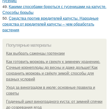
гусениц
49.
Какими способами бороться с гусеницами на капусте.
Способы борьбы
50.
Средства против вредителей капусты. Народные
средства от вредителей капусты – чем обработать
растения
Популярные материалы
Как выбрать саженцы гортензии
Как готовить морковь и свеклу к зимнему хранению.
Сочные корнеплоды до весны и даже дольше! Как
сохранить морковь и свёклу зимой: способы для
разных условий
Уход за виноградом в июле: основные правила и
советы
Годичный цикл виноградного куста: от зимней спячки
до созревания ягод