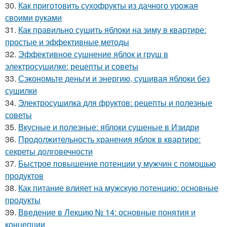
30.
Как приготовить сухофрукты из дачного урожая
своими руками
31.
Как правильно сушить яблоки на зиму в квартире:
простые и эффективные методы
32.
Эффективное сушнение яблок и груш в
электросушилке: рецепты и советы
33.
Сэкономьте деньги и энергию, сушивая яблоки без
сушилки
34.
Электросушилка для фруктов: рецепты и полезные
советы
35.
Вкусные и полезные: яблоки сушеные в Изидри
36.
Продолжительность хранения яблок в квартире:
секреты долговечности
37.
Быстрое повышение потенции у мужчин с помощью
продуктов
38.
Как питание влияет на мужскую потенцию: основные
продукты
39.
Введение в Лекцию № 14: основные понятия и
концепции