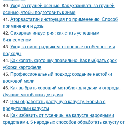
40.
Уход за грушей осенью. Как ухаживать за грушей
осенью, чтобы подготовить к зиме
41.
Аторвастатин инструкция по применению. Способ
применения и дозы
42.
Сахарная индустрия: как стать успешным
бизнесменом
43.
Уход за виноградником: основные особенности и
подходы
44.
Как копать картошку правильно. Как выбрать срок
уборки картофеля
45.
Профессиональный подход: создание настойки
восковой моли
46.
Как выбрать хороший мотоблок для дачи и огорода.
Лучшие мотоблоки для дачи
47.
Чем обработать растущую капусту. Борьба с
вредителями капусты
48.
Как избавить от гусеницы на капусте народными
средствами. 5 народных способов обработать капусту от