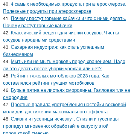
40.
4 самых необходимых продукта при атеросклерозе.
Полезные продукты при атеросклерозе
41.
Почему растут горькие кабачки и что с ними делать.
Почему растут горькие кабачки
42.
Классический рецепт для чистки сосудов. Чистка
сосудов народными средствами
43.
Сахарная индустрия: как стать успешным
бизнесменом
44.
Мыть или не мыть морковь перед хранением. Надо
ли это делать после уборки урожая или нет?
45.
Рейтинг тяжелых мотоблоков 2023 года. Как
составлялся рейтинг лучших мотоблоков
46.
Бурые пятна на листьях смородины. Галловая тля на
смородине
47.
Простые правила употребления настойки восковой
моли для достижения максимального эффекта
48.
Слизни и гусеницы исчезнут. Слизни и гусеницы
пропадут мгновенно: обработайте капусту этой
порошковой смесью