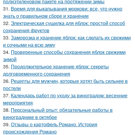
полиэтиленовом пакете на протяжении зимы
31.
Время для выкапывания моркови: все, что нужно
знать о правильном сборе и хранении
32.
Электрическая сушилка для яблок: простой способ
сохранения фруктов
33.
Заморозка и хранение яблок: как сделать их свежими
и сочными на всю зиму
34.
Проверенные способы сохранения яблок свежими
зимой
35.
Продолжительное хранение яблок: секреты
долговременного сохранения
36.
Рецепты для мужчин, которые хотят быть сильнее в
постели
37.
Календарь работ по уходу за виноградом: весенние
мероприятия
38.
Персональный опыт: обязательные работы в
винограднике в октябре
39.
Отзывы о картофель Романо. История
происхождения Романо