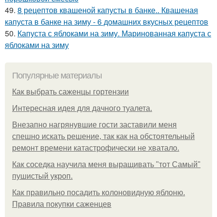
49.
8 рецептов квашеной капусты в банке.. Квашеная
капуста в банке на зиму - 6 домашних вкусных рецептов
50.
Капуста с яблоками на зиму. Маринованная капуста с
яблоками на зиму
Популярные материалы
Как выбрать саженцы гортензии
Интересная идея для дачного туалета.
Внезапно нагрянувшие гости заставили меня
спешно искать решение, так как на обстоятельный
ремонт времени катастрофически не хватало.
Как соседка научила меня выращивать "тот Самый"
пушистый укроп.
Как правильно посадить колоновидную яблоню.
Правила покупки саженцев