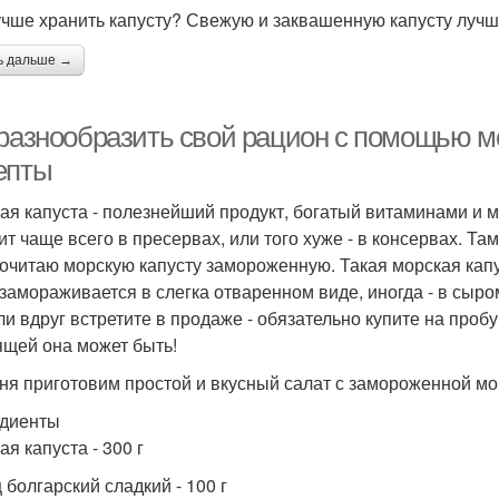
учше хранить капусту? Свежую и заквашенную капусту лучше
ь дальше →
 разнообразить свой рацион с помощью м
епты
ая капуста - полезнейший продукт, богатый витаминами и м
ит чаще всего в пресервах, или того хуже - в консервах. Та
очитаю морскую капусту замороженную. Такая морская кап
 замораживается в слегка отваренном виде, иногда - в сыром
ли вдруг встретите в продаже - обязательно купите на пробу
ящей она может быть!
ня приготовим простой и вкусный салат с замороженной мор
диенты
я капуста - 300 г
 болгарский сладкий - 100 г