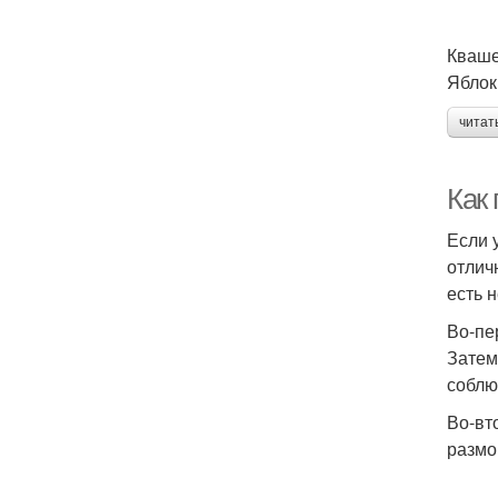
Кваше
Яблок
читат
Как
Если 
отлич
есть 
Во-пе
Затем
соблю
Во-вт
размо