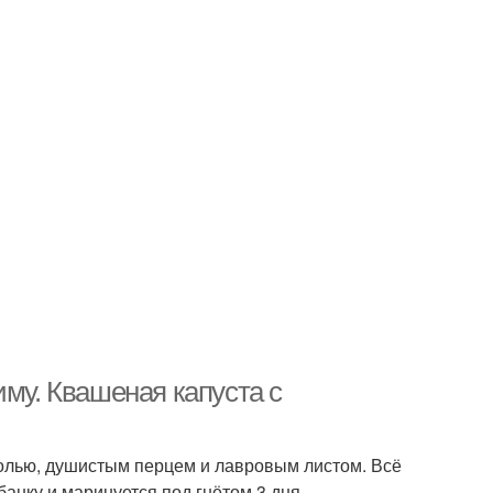
иму. Квашеная капуста с
солью, душистым перцем и лавровым листом. Всё
банку и маринуется под гнётом 3 дня.