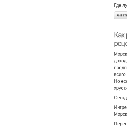
Где л
читат
Как
рец
Морск
доход
предп
всего
Но ес
хруст
Сегод
Ингре
Морска
Перец