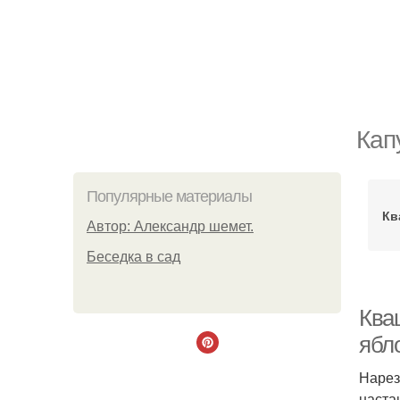
Кап
Популярные материалы
Кв
Автор: Александр шемет.
Беседка в сад
Ква
ябл
Нарез
наста