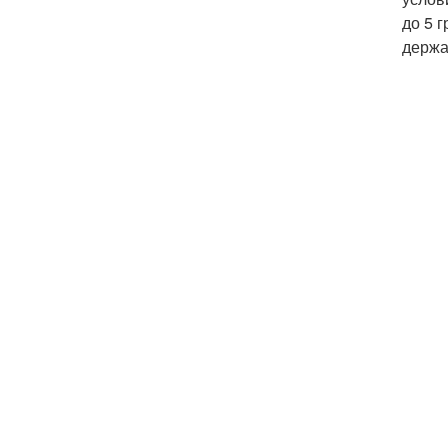
до 5 
держа