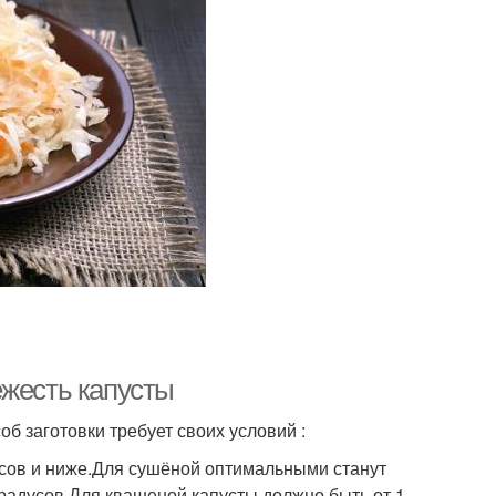
ежесть капусты
б заготовки требует своих условий :
усов и ниже.Для сушёной оптимальными станут
градусов.Для квашеной капусты должно быть от 1