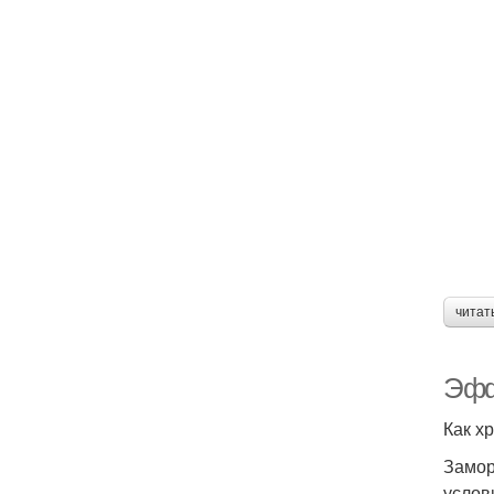
читат
Эфф
Как х
Замор
услов