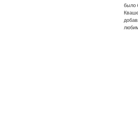
было 
Кваше
добав
любим