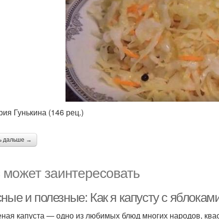
рия Гунькина (146 рец.)
ь дальше →
 может заинтересовать
ные и полезные: Как я капусту с яблокам
ная капуста — одно из любимых блюд многих народов, квася