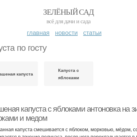
ЗЕЛЁНЫЙ САД
всё для дачи и сада
главная
новости
статьи
уста по госту
Капуста с
ашеная капуста
яблоками
шеная капуста с яблоками антоновка на з
оками и медом
анная капуста смешивается с яблоком, морковью, мёдом, 
ивается в течение получаса, после чего перекладывается в 