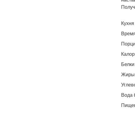
Получ
Кухня
Время
Порци
Калор
Белки 
Жиры 0
Углево
Вода 8
Пищевы