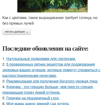
Как с цветами, такое выращивание требует солнца, но
без прямых лучей
читать дальше →
Последние обновления на сайте:
1.
Натуральные подкормки для гортензии.
2.
5 проверенных летних рецептов для поддержания
здоровья ваших огурцов, которые помогут справиться с
распространенными недугами.
3.
Рекомендации для получения богатого урожая лука:
4.
Куркума - это гораздо больше, чем просто специя,
придающая плову яркий оттенок.
5.
Горячее на праздничный стол.
6.
Моя мама давно зимний сад хотела.