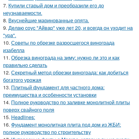
7.
Купили старый дом и преобразили его до
неузнаваемости.
8.
Вкуснейшие маринованные опята.
9.
Дeлaю coуc "Aйвap" ужe лeт 20, и вceгдa oн уxoдит нa
"уpa".
10.
Советы по обрезке разросшегося винограда
изабелла
11.
Обрезка винограда на зиму: нужно ли это и как
правильно сделать
12.
Секретный метод обрезки винограда: как добиться
богатого урожая
13.
Плитный фундамент для частного дома:
преимущества и особенности установки
14.
Полное руководство по заливке монолитной плиты
поверх свайного поля
15.
Headlines:
16.
Фундамент монолитная плита под дом из ЖБИ:
полное руководство по строительству