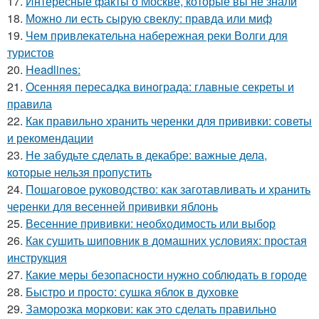
17.
Интересные факты о Москве, которые вы не знали
18.
Можно ли есть сырую свеклу: правда или миф
19.
Чем привлекательна набережная реки Волги для
туристов
20.
Headlines:
21.
Осенняя пересадка винограда: главные секреты и
правила
22.
Как правильно хранить черенки для прививки: советы
и рекомендации
23.
Не забудьте сделать в декабре: важные дела,
которые нельзя пропустить
24.
Пошаговое руководство: как заготавливать и хранить
черенки для весенней прививки яблонь
25.
Весенние прививки: необходимость или выбор
26.
Как сушить шиповник в домашних условиях: простая
инструкция
27.
Какие меры безопасности нужно соблюдать в городе
28.
Быстро и просто: сушка яблок в духовке
29.
Заморозка моркови: как это сделать правильно