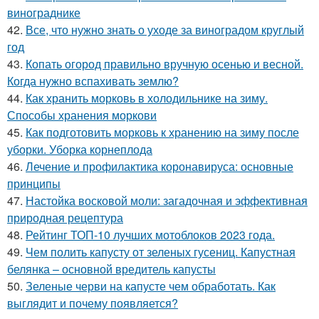
винограднике
42.
Все, что нужно знать о уходе за виноградом круглый
год
43.
Копать огород правильно вручную осенью и весной.
Когда нужно вспахивать землю?
44.
Как хранить морковь в холодильнике на зиму.
Способы хранения моркови
45.
Как подготовить морковь к хранению на зиму после
уборки. Уборка корнеплода
46.
Лечение и профилактика коронавируса: основные
принципы
47.
Настойка восковой моли: загадочная и эффективная
природная рецептура
48.
Рейтинг ТОП-10 лучших мотоблоков 2023 года.
49.
Чем полить капусту от зеленых гусениц. Капустная
белянка – основной вредитель капусты
50.
Зеленые черви на капусте чем обработать. Как
выглядит и почему появляется?