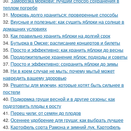
30.
Заморозка моркови: лучший способ сохранения в
теплом погребе
31.
Морковь долго храниться: проверенные способы
32.
Вкусные и полезные: как сушить яблоки на солнце в
домашних условиях
33.
Как правильно хранить яблоки на долгий срок
34.
Бутырка в Омске: расписание концертов и билеты
35.
Просто и эффективно: как хранить яблоки до весны
36.
Продолжительное хранение яблок: подходы и советы
37.
Просто и эффективно: сохранить яблоки до зимы
38.
Ни в коем случае не мыть: почему мытьё может
навредить вашему здоровью
39.
Рецепты для мужчин, которые хотят быть сильнее в
постели
40.
Подкормка груши весной и в другие сезоны: как
подготовить плоды к росту
41.
Перец чили: от семян до плодов
42.
Осеннее удобрение для груши: как выбрать лучшее
43.
Картофель сорта Рамона и зимний лук. Картофель