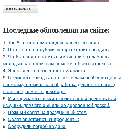
читать дальше →
Последние обновления на сайте:
1.
Топ 5 сортов томатов для вашего огорода.
2.
Пять сортов голубики, которые стоит посадить.
3.
Чтобы предотвратить вытягивание и слабость
молодых растений, вам поможет обычная фольга.
4.
Эпоха детства известного мальчика!
5.
В зимний период салаты из свёклы особенно ценны,
поскольку термическая обработка делает этот овощ
полезнее, чем в сыром виде.
6.
Мы задумали освежить облик нашей бревенчатой
избушки, для чего обшили ее деревянной доской.
7.
Нежный салат на праздничный стол.
8.
Салат аристократ. Ингредиенты:
9.
Соорудили погреб на даче.