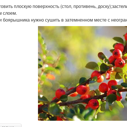
товить плоскую поверхность (стол, противень, доску);засте
м слоем.
и боярышника нужно сушить в затемненном месте с неогра