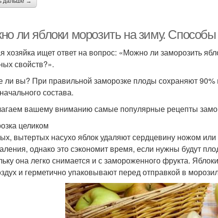
ь дальше →
но ли яблоки морозить на зиму. Способы 
я хозяйка ищет ответ на вопрос: «Можно ли заморозить ябл
ных свойств?».
е ли вы? При правильной заморозке плоды сохраняют 90% 
начального состава.
агаем вашему вниманию самые популярные рецепты заморо
озка целиком
тых, вытертых насухо яблок удаляют сердцевину ножом ил
даления, однако это сэкономит время, если нужны будут пло
льку она легко снимается и с замороженного фрукта. Яблок
оздух и герметично упаковывают перед отправкой в морозил