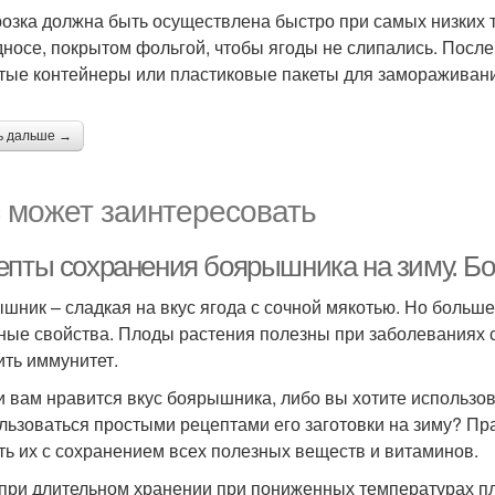
озка должна быть осуществлена быстро при самых низких 
дносе, покрытом фольгой, чтобы ягоды не слипались. После 
тые контейнеры или пластиковые пакеты для замораживан
ь дальше →
 может заинтересовать
епты сохранения боярышника на зиму. Бо
шник – сладкая на вкус ягода с сочной мякотью. Но больше 
ные свойства. Плоды растения полезны при заболеваниях с
ить иммунитет.
и вам нравится вкус боярышника, либо вы хотите использова
льзоваться простыми рецептами его заготовки на зиму? Пр
ть их с сохранением всех полезных веществ и витаминов.
при длительном хранении при пониженных температурах пл