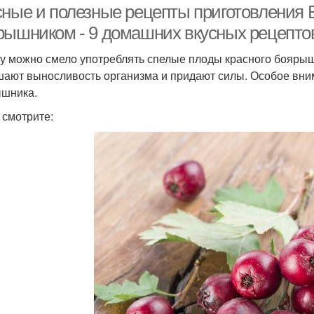
сные и полезные рецепты приготовлени
рышником - 9 домашних вкусных рецепто
у можно смело употреблять спелые плоды красного боярышн
ают выносливость организма и придают силы. Особое вним
шника.
 смотрите: