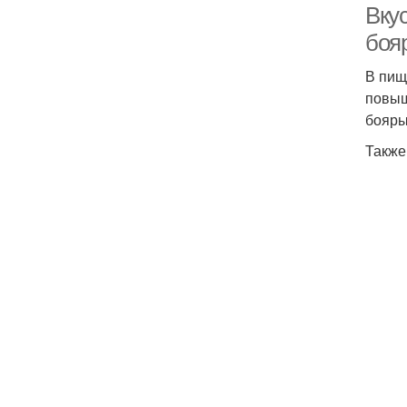
Вку
боя
В пищ
повыш
бояры
Также