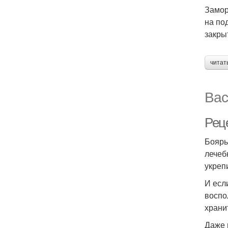
Замор
на по
закры
читат
Вас
Рец
Бояры
лечеб
укреп
И есл
воспо
храни
Даже 