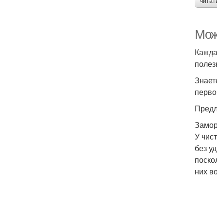
читат
Мож
Кажда
полез
Знает
перво
Предл
Замор
У чис
без у
поско
них в