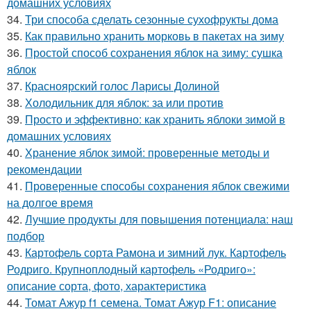
домашних условиях
34.
Три способа сделать сезонные сухофрукты дома
35.
Как правильно хранить морковь в пакетах на зиму
36.
Простой способ сохранения яблок на зиму: сушка
яблок
37.
Красноярский голос Ларисы Долиной
38.
Холодильник для яблок: за или против
39.
Просто и эффективно: как хранить яблоки зимой в
домашних условиях
40.
Хранение яблок зимой: проверенные методы и
рекомендации
41.
Проверенные способы сохранения яблок свежими
на долгое время
42.
Лучшие продукты для повышения потенциала: наш
подбор
43.
Картофель сорта Рамона и зимний лук. Картофель
Родриго. Крупноплодный картофель «Родриго»:
описание сорта, фото, характеристика
44.
Томат Ажур f1 семена. Томат Ажур F1: описание