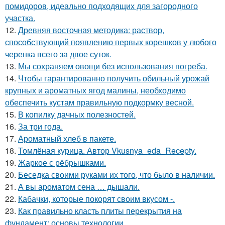
помидоров, идеально подходящих для загородного
участка.
12.
Древняя восточная методика: раствор,
способствующий появлению первых корешков у любого
черенка всего за двое суток.
13.
Мы сохраняем овощи без использования погреба.
14.
Чтобы гарантированно получить обильный урожай
крупных и ароматных ягод малины, необходимо
обеспечить кустам правильную подкормку весной.
15.
В копилку дачных полезностей.
16.
За три года.
17.
Ароматный хлеб в пакете.
18.
Томлёная курица. Автор Vkusnya_eda_Recepty.
19.
Жаркое с рёбрышками.
20.
Беседка своими руками их того, что было в наличии.
21.
А вы ароматом сена … дышали.
22.
Кабачки, которые покорят своим вкусом -.
23.
Как правильно класть плиты перекрытия на
фундамент: основы технологии