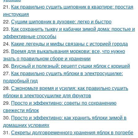
21.
Как правильно сушить шиповник в квартире: простая
инструкция
22.
Сушим шиповник в духовке: легко и быстро
23.
Как сохранить тыкву и кабачки зимой дома: простые и
эффективные способы
24.
Какие легенды и мифы связаны с историей города
25.
Время для выкапывания моркови: все, что нужно
знать о правильном сборе и хранении
26.
Вкусный и полезный: рецепт сушки яблок с корицей
27.
Как правильно сушить яблоки в электросушилке:
подробный гид
28.
Сэкономьте время и усилия: как правильно сушить
яблоки в электросушилке для фруктов
29.
Просто и эффективно: советы по сохранению
свежести яблок
30.
Просто и эффективно: как хранить яблоки зимой в
домашних условиях
31.
Секреты долговременного хранения яблок в погребе