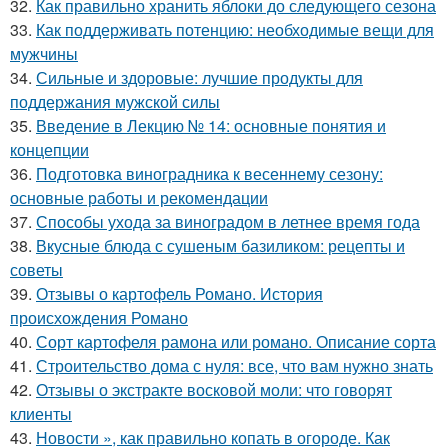
32.
Как правильно хранить яблоки до следующего сезона
33.
Как поддерживать потенцию: необходимые вещи для
мужчины
34.
Сильные и здоровые: лучшие продукты для
поддержания мужской силы
35.
Введение в Лекцию № 14: основные понятия и
концепции
36.
Подготовка виноградника к весеннему сезону:
основные работы и рекомендации
37.
Способы ухода за виноградом в летнее время года
38.
Вкусные блюда с сушеным базиликом: рецепты и
советы
39.
Отзывы о картофель Романо. История
происхождения Романо
40.
Сорт картофеля рамона или романо. Описание сорта
41.
Строительство дома с нуля: все, что вам нужно знать
42.
Отзывы о экстракте восковой моли: что говорят
клиенты
43.
Новости », как правильно копать в огороде. Как