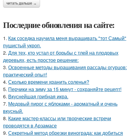
читать дальше →
Последние обновления на сайте:
1.
Как соседка научила меня выращивать "тот Самый"
пушистый укроп.
2.
Для тех, кто устал от борьбы с тлей на плодовых
деревьях, есть простое решение:
3.
Освоенные методы выращивания рассады огурцов:
практический опыт!
4.
Сколько времени хранить соленья?
5.
Перчики на зиму за 15 минут - сохраняйте рецепт!
6.
Вкуснейшая грибная икра.
7.
Медовый пирог с яблоками - ароматный и очень
вкусный.
8.
Какие мастер-классы или творческие встречи
проводятся в Арзамасе
9.
Секретный метод обрезки винограда: как добиться