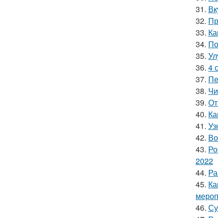
31.
Вк
32.
Пр
33.
Ка
34.
По
35.
Ул
36.
4 
37.
Пе
38.
Чи
39.
От
40.
Ка
41.
Уз
42.
Во
43.
Ро
2022
44.
Ра
45.
Ка
мероп
46.
Су