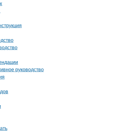
х
а
нструкция
едство
водство
мендации
тивное руководство
ия
одов
и
ать