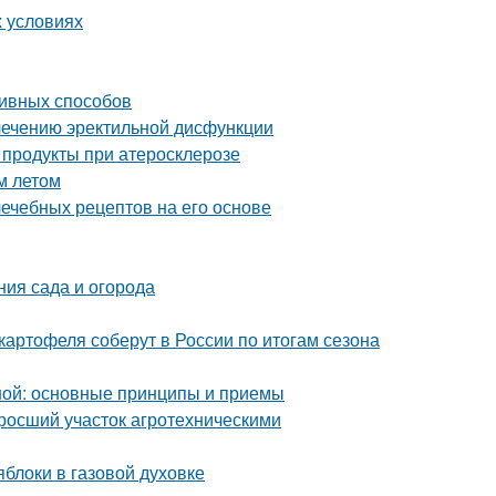
х условиях
ивных способов
лечению эректильной дисфункции
 продукты при атеросклерозе
м летом
лечебных рецептов на его основе
ния сада и огорода
картофеля соберут в России по итогам сезона
ной: основные принципы и приемы
аросший участок агротехническими
блоки в газовой духовке