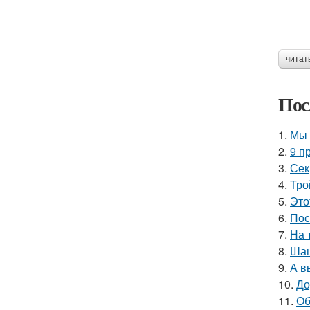
читат
Пос
1.
Мы 
2.
9 п
3.
Сек
4.
Тро
5.
Это
6.
Пос
7.
На 
8.
Шаш
9.
А в
10.
До
11.
Об