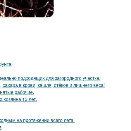
рунта.
деально подходящих для загородного участка.
 сахара в крови, кашля, отёков и лишнего веса!
анятые рабочие.
 хозяина 13 лет.
ходным на протяжении всего лета.
я