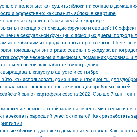
усные и полезные: как сушить яблоки на солнце в домашни
осто и эффективно: как хранить яблоки в квартире
к правильно хранить яблоки зимой в квартире
высить потенцию с помощью фруктов и овощей: 10 эффект
учшение сексуальной функции с помощью диеты: подход к 
самых необходимых продукта при атеросклерозе. Полезные
рвая помощь для винограда: советы по уходу за виноградо
стка сосудов чесноком и лимоном в домашних условиях. 8 
 весны до осени: как работает виноградник
к выращивать капусту в августе и сентябре
найте, как использовать домашние ингредиенты для удобре
сковая моль: эффективное лечение для проблем с кожей
ссийский рынок картофеля сезона 2022. Свыше 7 млн тонн 
змножение ремонтантной малины черенками осенью и вес
к перекопать заросший участок лопатой. Как разработать з
риятиями
шеные яблоки в духовке в домашних условиях. Как сушить я