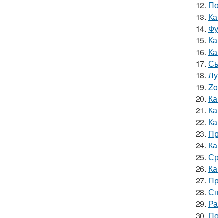
12.
По
13.
Ка
14.
Фу
15.
Ка
16.
Ка
17.
Сы
18.
Лу
19.
Zo
20.
Ка
21.
Ка
22.
Ка
23.
Пр
24.
Ка
25.
Ср
26.
Ка
27.
Пр
28.
Сп
29.
Ра
30.
По