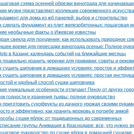
шаговая схема осенней обрезки винограда для начинающи
кие музеи представляют коллекции современного искусств
ндамент для дома из жб панелей: выбор и строительство
к сделать фундамент из плит железобетонных: пошаговая и
кие необычные факты о Ижевске известны
рая свекла для похудения: как использовать природное ср
чшее время для пересадки винограда осенью: Полное руко
loto в Казани: календарь событий на ближайшие месяцы
к правильно хранить черенки для прививки: советы и реко
к сушить шиповник в домашних условиях: простое и эффек
к сушить шиповник в домашних условиях: простая инструкц
остой и удобный способ сушки шиповника
кие уникальные особенности отличают Пензу от других гор
ок годности и хранения тыквы: полное руководство
к приготовить сухофрукты из дачного урожая своими рукам
осто и эффективно: как хранить морковь в погребе зимой
особы сушки яблок: от традиционных до современных
списание группы Анимация в Краснодаре: все, что нужно зн
шаговое руководство по сушке яблок в домашней сушилке