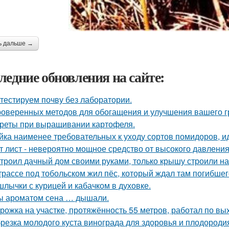
ь дальше →
ледние обновления на сайте:
тестируем почву без лаборатории.
роверенных методов для обогащения и улучшения вашего г
реты при выращивании картофеля.
йка наименее требовательных к уходу сортов помидоров, и
т лист - невероятно мощное средство от высокого давления,
троил дачный дом своими руками, только крышу строили н
трассе под тобольском жил пёс, который ждал там погибшего
лычки с курицей и кабачком в духовке.
ы ароматом сена … дышали.
рожка на участке, протяжённость 55 метров, работал по вы
резка молодого куста винограда для здоровья и плодороди