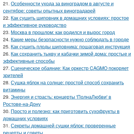
21.
Особенности ухода за виноградом в августе и
сентябре: советы опытных виноградарей
22.
Как сушить шиповник в домашних условиях: простое
и эффективное руководство
23.
Москва в прошлом: как родился и вырос город
24.
Какие меры безопасности нужно соблюдать в городе
25.
Как сушить плоды шиповника: пошаговая инструкция
26.
Как сохранить тыкву и кабачки зимой дома: простые и
эффективные способы
27.
Сценическое обаяние: Как оркестр CAGMO покоряет
зрителей
28.
Сушка яблок на солнце: простой способ сохранить
витамины
29.
Энергия и страсть: концерты 'ПолнаЛюбви' в
Ростове-на-Дону
30.
Просто и полезно: как приготовить сухофрукты в
домашних условиях
31.
Секреты домашней сушки яблок: проверенные
рецепты и советы