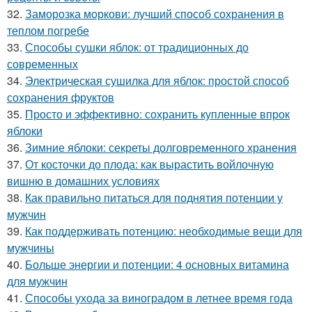
32.
Заморозка моркови: лучший способ сохранения в
теплом погребе
33.
Способы сушки яблок: от традиционных до
современных
34.
Электрическая сушилка для яблок: простой способ
сохранения фруктов
35.
Просто и эффективно: сохранить купленные впрок
яблоки
36.
Зимние яблоки: секреты долговременного хранения
37.
От косточки до плода: как вырастить войлочную
вишню в домашних условиях
38.
Как правильно питаться для поднятия потенции у
мужчин
39.
Как поддерживать потенцию: необходимые вещи для
мужчины
40.
Больше энергии и потенции: 4 основных витамина
для мужчин
41.
Способы ухода за виноградом в летнее время года