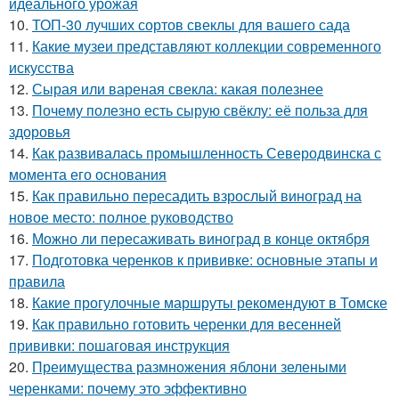
идеального урожая
10.
ТОП-30 лучших сортов свеклы для вашего сада
11.
Какие музеи представляют коллекции современного
искусства
12.
Сырая или вареная свекла: какая полезнее
13.
Почему полезно есть сырую свёклу: её польза для
здоровья
14.
Как развивалась промышленность Северодвинска с
момента его основания
15.
Как правильно пересадить взрослый виноград на
новое место: полное руководство
16.
Можно ли пересаживать виноград в конце октября
17.
Подготовка черенков к прививке: основные этапы и
правила
18.
Какие прогулочные маршруты рекомендуют в Томске
19.
Как правильно готовить черенки для весенней
прививки: пошаговая инструкция
20.
Преимущества размножения яблони зелеными
черенками: почему это эффективно