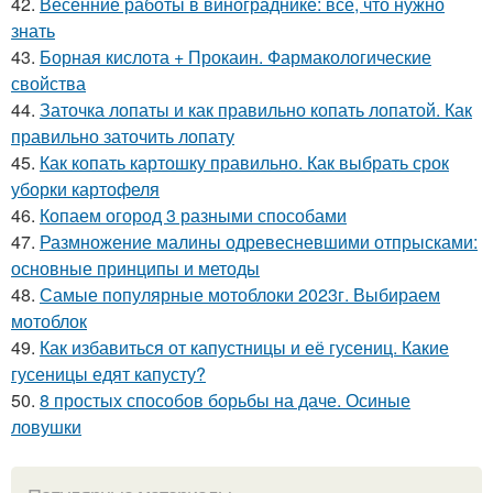
42.
Весенние работы в винограднике: все, что нужно
знать
43.
Борная кислота + Прокаин. Фармакологические
свойства
44.
Заточка лопаты и как правильно копать лопатой. Как
правильно заточить лопату
45.
Как копать картошку правильно. Как выбрать срок
уборки картофеля
46.
Копаем огород 3 разными способами
47.
Размножение малины одревесневшими отпрысками:
основные принципы и методы
48.
Самые популярные мотоблоки 2023г. Выбираем
мотоблок
49.
Как избавиться от капустницы и её гусениц. Какие
гусеницы едят капусту?
50.
8 простых способов борьбы на даче. Осиные
ловушки