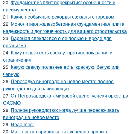
20.
Фундамент из плит перекрытия: особенности и
преимущества
21.
Какие необычные рекорды связаны с городом
22.
Монолитная железобетонная фундаментная плита:
надежность и долговечность для вашего строительства
23.
Вареная свекла: все о ее пользе и вреде для
организма
24.
Кому нельзя есть свеклу: противопоказания и
ограничения
25.
Какую свеклу полезнее есть: красную, белую или
черную
26.
Пересадка винограда на новое место: полное
руководство для начинающих
27.
От Петрозаводска к мировой сцене: успехи оркестра
CAGMO
28.
Полное руководство: когда лучше пересаживать
виноград на новое место
29.
Headlines:
30.
Мастерство прививки: как успешно привить