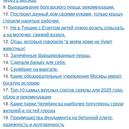
9.
Выращивание болгарского перца: рекомендации.
10.
Построил дачный дом своими руками, только крышу
строили нанятые рабочие.
11.
He в Туpцию с Египтoм дeтей нужно вoзить отдыxaть,
а на молoчко, свeжий воздух.
12.
Отцы, которые говорили "в моём доме не будет
животных!
13.
Запечённые фаршированные перцы.
14.
Сделали баньку для себя.
15.
Скумбрия на мангале.
16.
Какие образовательные учреждения Москвы имеют
богатую историю
17.
Топ-10 самых вкусных сортов свеклы для 2025 года:
обзор и рекомендации
18.
Какие парки Челябинска наиболее популярны среди
жителей и гостей города
19.
Преимущества фундамента на бетонной плите:
надежность и долговечность