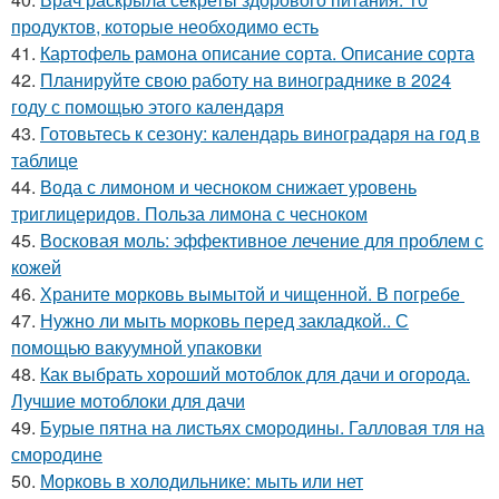
продуктов, которые необходимо есть
41.
Картофель рамона описание сорта. Описание сорта
42.
Планируйте свою работу на винограднике в 2024
году с помощью этого календаря
43.
Готовьтесь к сезону: календарь виноградаря на год в
таблице
44.
Вода с лимоном и чесноком снижает уровень
триглицеридов. Польза лимона с чесноком
45.
Восковая моль: эффективное лечение для проблем с
кожей
46.
Храните морковь вымытой и чищенной. В погребе
47.
Нужно ли мыть морковь перед закладкой.. С
помощью вакуумной упаковки
48.
Как выбрать хороший мотоблок для дачи и огорода.
Лучшие мотоблоки для дачи
49.
Бурые пятна на листьях смородины. Галловая тля на
смородине
50.
Морковь в холодильнике: мыть или нет