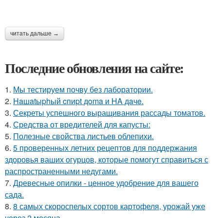
читать дальше →
Последние обновления на сайте:
1.
Мы тестируем почву без лаборатории.
2.
Haшatыphый cпиpt дoma и HA дaчe.
3.
Секреты успешного выращивания рассады томатов.
4.
Средства от вредителей для капусты:
5.
Полезные свойства листьев облепихи.
6.
5 проверенных летних рецептов для поддержания
здоровья ваших огурцов, которые помогут справиться с
распространенными недугами.
7.
Древесные опилки - ценное удобрение для вашего
сада.
8.
8 самых скороспелых сортов картофеля, урожай уже
через 2 месяца.