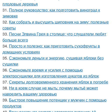
плодовые деревья
31.
Полное руководство: как подготовить виноград к
зимовке
32.
Как собрать и высушить шиповник на зиму: полезные
советы
33.
Песни Элвина Грея в столице: что слушатели любят
больше всего
34.
Просто и полезно: как приготовить сухофрукты в
домашних условиях
35.
Сэкономьте деньги и энергию, сушивая яблоки без
сушилки
36.
Сэкономьте время и усилия с помощью
электросушилки для изготовления цукатов из яблок
37.
Секреты долговременного хранения яблок в погребе
38.
Ни в коем случае не мыть: почему мытьё может
навредить вашему здоровью
39.
Быстрое повышение потенции у мужчин с помощью
продуктов
40.
Врач раскрыла секреты здорового питания: 10