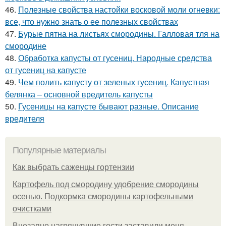
46.
Полезные свойства настойки восковой моли огневки:
все, что нужно знать о ее полезных свойствах
47.
Бурые пятна на листьях смородины. Галловая тля на
смородине
48.
Обработка капусты от гусениц. Народные средства
от гусениц на капусте
49.
Чем полить капусту от зеленых гусениц. Капустная
белянка – основной вредитель капусты
50.
Гусеницы на капусте бывают разные. Описание
вредителя
Популярные материалы
Как выбрать саженцы гортензии
Картофель под смородину удобрение смородины
осенью. Подкормка смородины картофельными
очистками
Внезапно нагрянувшие гости заставили меня