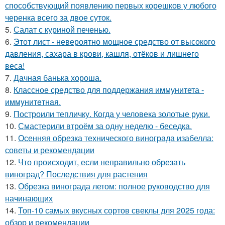
способствующий появлению первых корешков у любого
черенка всего за двое суток.
5.
Салат с куриной печенью.
6.
Этот лист - невероятно мощное средство от высокого
давления, сахара в крови, кашля, отёков и лишнего
веса!
7.
Дачная банька хороша.
8.
Классное средство для поддержания иммунитета -
иммyнитeтнaя.
9.
Построили тепличку. Когда у человека золотые руки.
10.
Смастерили втроём за одну неделю - беседка.
11.
Осенняя обрезка технического винограда изабелла:
советы и рекомендации
12.
Что происходит, если неправильно обрезать
виноград? Последствия для растения
13.
Обрезка винограда летом: полное руководство для
начинающих
14.
Топ-10 самых вкусных сортов свеклы для 2025 года:
обзор и рекомендации