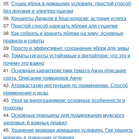
35.
Сушка яблок в домашних условиях: простой способ
без духовки и электросушилки
36.
Концерты Дидюли в Красноярске: история успеха
37.
Простой способ нарезать яблоки для сушилки
38.
Как собрать и хранить яблоки на зиму: основные
правила и советы
39.
Просто и эффективно: сохранение яблок для зимы
40.
Томаты гиганты устойчивые к фитофторе: что это и
почему это важно
41.
Основные характеристики томата Ажур описание
сорта. Описание помидоров Ажур
42.
Аторвастатин инструкция по применению. Способ
применения и дозы
43.
Уход за виноградником: основные особенности и
подходы
44.
Основные принципы для поддержания мужского
здоровья: 6 важных правил
45.
Хранение моркови домашних условиях. Где хранить
морковь в домашних условиях