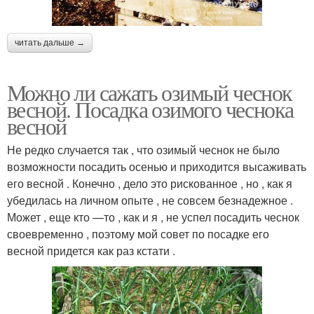
читать дальше →
Можно ли сажать озимый чеснок
весной. Посадка озимого чеснока
весной
Не редко случается так , что озимый чеснок не было
возможности посадить осенью и приходится высаживать
его весной . Конечно , дело это рискованное , но , как я
убедилась на личном опыте , не совсем безнадежное .
Может , еще кто —то , как и я , не успел посадить чеснок
своевременно , поэтому мой совет по посадке его
весной придется как раз кстати .