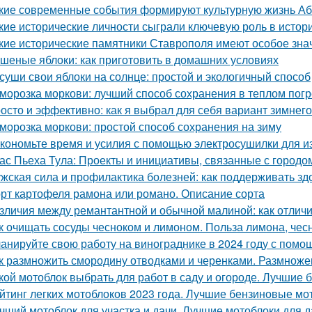
кие современные события формируют культурную жизнь А
кие исторические личности сыграли ключевую роль в исто
кие исторические памятники Ставрополя имеют особое зна
шеные яблоки: как приготовить в домашних условиях
суши свои яблоки на солнце: простой и экологичный способ
морозка моркови: лучший способ сохранения в теплом пог
осто и эффективно: как я выбрал для себя вариант зимнег
морозка моркови: простой способ сохранения на зиму
кономьте время и усилия с помощью электросушилки для из
ас Пьеха Тула: Проекты и инициативы, связанные с городо
жская сила и профилактика болезней: как поддерживать зд
рт картофеля рамона или романо. Описание сорта
зличия между ремантантной и обычной малиной: как отличит
к очищать сосуды чесноком и лимоном. Польза лимона, чес
анируйте свою работу на винограднике в 2024 году с помо
к размножить смородину отводками и черенками. Размнож
кой мотоблок выбрать для работ в саду и огороде. Лучшие
йтинг легких мотоблоков 2023 года. Лучшие бензиновые мо
чший мотоблок для участка и дачи. Лучшие мотоблоки для д