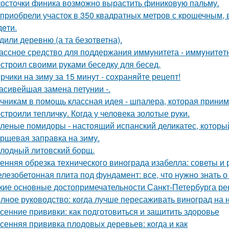
косточки финика возможно вырастить финиковую пальму.
приобрели участок в 350 квадратных метров с крошечным,
дeти.
дили деревню (а та безответна).
ассное средство для поддержания иммунитета - иммyнитeт
строил своими руками беседку для бесед.
рчики на зиму за 15 минут - сохраняйте рецепт!
асивейшая замена петунии -.
чникам в помощь классная идея - шпалера, которая прини
строили тепличку. Когда у человека золотые руки.
леные помидоры - настоящий испанский деликатес, который
рщевая заправка на зиму.
лодный литовский борщ.
енняя обрезка технического винограда изабелла: советы и
лезобетонная плита под фундамент: все, что нужно знать 
кие основные достопримечательности Санкт-Петербурга ре
лное руководство: когда лучше пересаживать виноград на 
сенние прививки: как подготовиться и защитить здоровье
сенняя прививка плодовых деревьев: когда и как