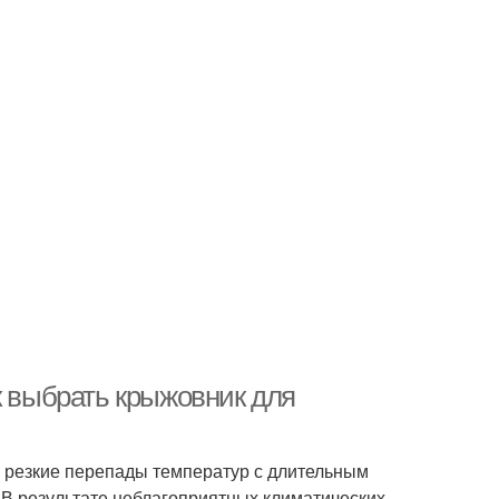
к выбрать крыжовник для
 резкие перепады температур с длительным
 В результате неблагоприятных климатических