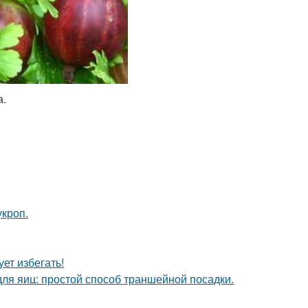
а.
кроп.
ет избегать!
ля яиц: простой способ траншейной посадки.