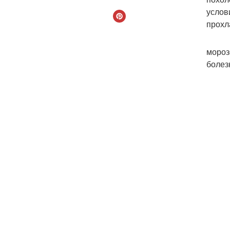
услов
прохл
мороз
болез