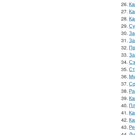
26.
Ка
27.
Ка
28.
Ка
29.
Су
30.
За
31.
За
32.
Пр
33.
За
34.
Сэ
35.
Ст
36.
Му
37.
Со
38.
Ра
39.
Ка
40.
Пл
41.
Ка
42.
Ка
43.
Ре
44.
Лу