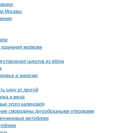
бакана
рии Москвы
чение
ребе
о хранения моркови
готовления цукатов из яблок
м
оровье и энергию
ь одну от другой
нока и меда
щью этого календаря
ение смородины дугообразными отводками
 бензиновые мотоблоки
тоблоки
ачи