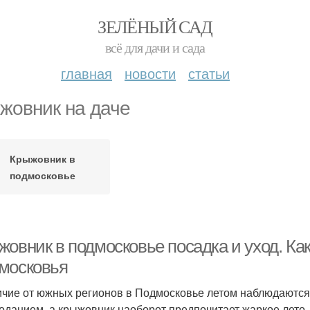
ЗЕЛЁНЫЙ САД
всё для дачи и сада
главная
новости
статьи
жовник на даче
Крыжовник в
подмосковье
жовник в подмосковье посадка и уход. Ка
московья
ичие от южных регионов в Подмосковье летом наблюдаются
оданием, а крыжовник наоборот предпочитает жаркое лето.