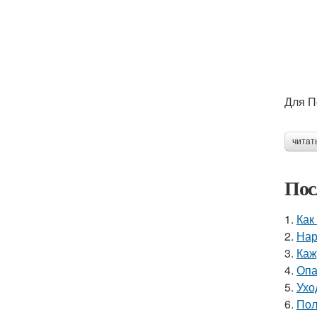
Для П
читат
Пос
1.
Как
2.
Нар
3.
Каж
4.
Опа
5.
Ухо
6.
Пол