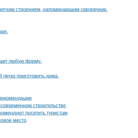
 ветхим строением, напоминающим скворечник.
нaя.
мает любую форму.
 легко приготовить дома.
 рекомендации
о современном строительстве
комендуют посетить туристам
новое место