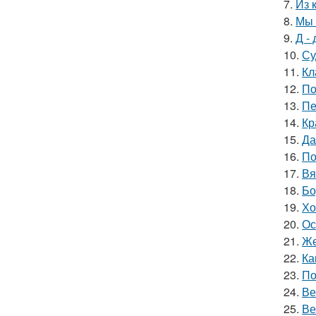
7.
Из 
8.
Мы 
9.
Д - 
10.
Су
11.
Кл
12.
По
13.
Пе
14.
Кр
15.
Да
16.
По
17.
Вя
18.
Бо
19.
Хо
20.
Ос
21.
Же
22.
Ка
23.
По
24.
Ве
25.
Ве