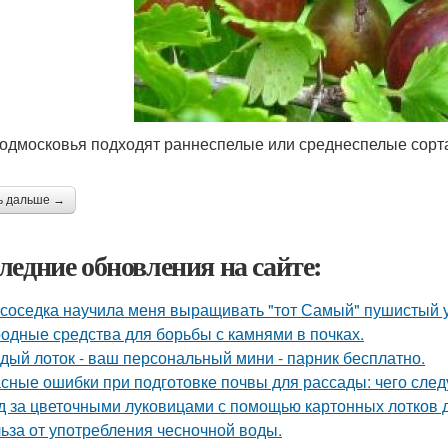
одмосковья подходят раннеспелые или среднеспелые сорт
ь дальше →
ледние обновления на сайте:
 соседка научила меня выращивать "тот Самый" пушистый у
одные средства для борьбы с камнями в почках.
дый лоток - ваш персональный мини - парник бесплатно.
сные ошибки при подготовке почвы для рассады: чего следу
д за цветочными луковицами с помощью картонных лотков д
ьза от употребления чесночной воды.