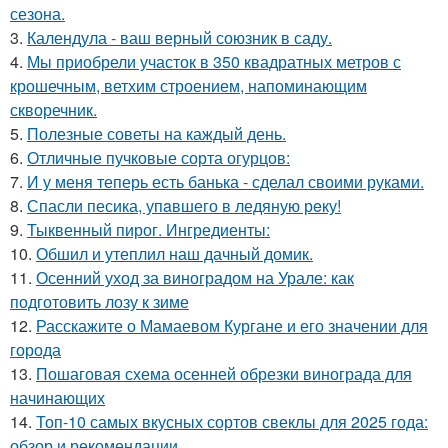
сезона.
3.
Календула - ваш верный союзник в саду.
4.
Мы приобрели участок в 350 квадратных метров с
крошечным, ветхим строением, напоминающим
скворечник.
5.
Полезные советы на каждый день.
6.
Отличные пучковые сорта огурцов:
7.
И у меня теперь есть банька - сделал своими руками.
8.
Спасли песика, упaвшего в ледяную рeку!
9.
Тыквенный пирог. Ингредиенты:
10.
Обшил и утеплил наш дачный домик.
11.
Осенний уход за виноградом на Урале: как
подготовить лозу к зиме
12.
Расскажите о Мамаевом Кургане и его значении для
города
13.
Пошаговая схема осенней обрезки винограда для
начинающих
14.
Топ-10 самых вкусных сортов свеклы для 2025 года:
обзор и рекомендации