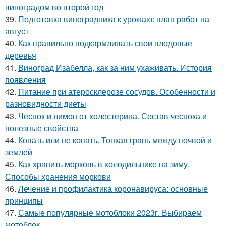
виноградом во второй год
39.
Подготовка виноградника к урожаю: план работ на
август
40.
Как правильно подкармливать свои плодовые
деревья
41.
Виноград Изабелла, как за ним ухаживать. История
появления
42.
Питание при атеросклерозе сосудов. Особенности и
разновидности диеты
43.
Чеснок и лимон от холестерина. Состав чеснока и
полезные свойства
44.
Копать или не копать. Тонкая грань между почвой и
землей
45.
Как хранить морковь в холодильнике на зиму.
Способы хранения моркови
46.
Лечение и профилактика коронавируса: основные
принципы
47.
Самые популярные мотоблоки 2023г. Выбираем
мотоблок