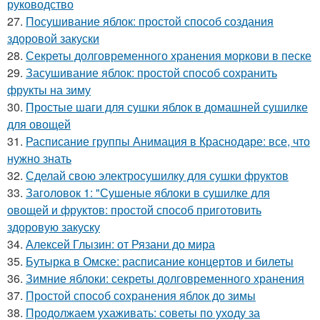
руководство
27.
Посушивание яблок: простой способ создания
здоровой закуски
28.
Секреты долговременного хранения моркови в песке
29.
Засушивание яблок: простой способ сохранить
фрукты на зиму
30.
Простые шаги для сушки яблок в домашней сушилке
для овощей
31.
Расписание группы Анимация в Краснодаре: все, что
нужно знать
32.
Сделай свою электросушилку для сушки фруктов
33.
Заголовок 1: "Сушеные яблоки в сушилке для
овощей и фруктов: простой способ приготовить
здоровую закуску
34.
Алексей Глызин: от Рязани до мира
35.
Бутырка в Омске: расписание концертов и билеты
36.
Зимние яблоки: секреты долговременного хранения
37.
Простой способ сохранения яблок до зимы
38.
Продолжаем ухаживать: советы по уходу за