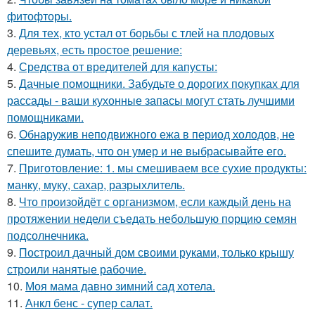
фитофторы.
3.
Для тех, кто устал от борьбы с тлей на плодовых
деревьях, есть простое решение:
4.
Средства от вредителей для капусты:
5.
Дачные помощники. Забудьте о дорогих покупках для
рассады - ваши кухонные запасы могут стать лучшими
помощниками.
6.
Обнаружив неподвижного ежа в период холодов, не
спешите думать, что он умер и не выбрасывайте его.
7.
Приготовление: 1. мы смешиваем все сухие продукты:
манку, муку, сахар, разрыхлитель.
8.
Что произойдёт с организмом, если каждый день на
протяжении недели съедать небольшую порцию семян
подсолнечника.
9.
Построил дачный дом своими руками, только крышу
строили нанятые рабочие.
10.
Моя мама давно зимний сад хотела.
11.
Анкл бенс - супер салат.