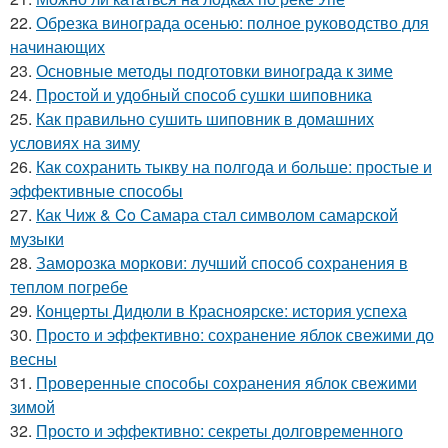
22.
Обрезка винограда осенью: полное руководство для
начинающих
23.
Основные методы подготовки винограда к зиме
24.
Простой и удобный способ сушки шиповника
25.
Как правильно сушить шиповник в домашних
условиях на зиму
26.
Как сохранить тыкву на полгода и больше: простые и
эффективные способы
27.
Как Чиж & Co Самара стал символом самарской
музыки
28.
Заморозка моркови: лучший способ сохранения в
теплом погребе
29.
Концерты Дидюли в Красноярске: история успеха
30.
Просто и эффективно: сохранение яблок свежими до
весны
31.
Проверенные способы сохранения яблок свежими
зимой
32.
Просто и эффективно: секреты долговременного