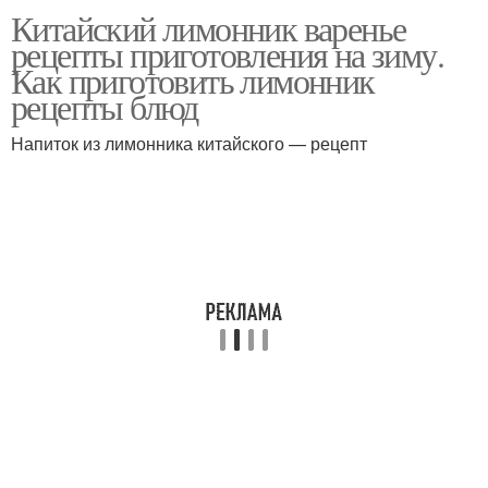
Китайский лимонник варенье
Лимонник в аптеке
Лимонник с медом
рецепты приготовления на зиму.
Как приготовить лимонник
рецепты блюд
Напиток из лимонника китайского — рецепт
Лимонник из семян