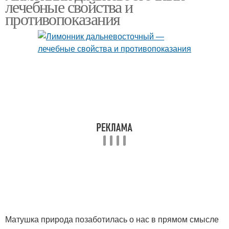
лечебные свойства и
лимонника
противопоказания
Настойки из китайского
Рецепты на основе
лимонника
Матушка природа позаботилась о нас в прямом смысле