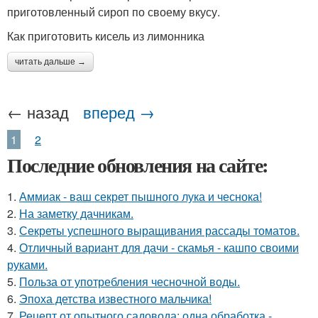
приготовленный сироп по своему вкусу.
Как приготовить кисель из лимонника
читать дальше →
← назад
вперед →
1
2
Последние обновления на сайте:
1.
Аммиак - ваш секрет пышного лука и чеснока!
2.
На заметку дачникам.
3.
Секреты успешного выращивания рассады томатов.
4.
Отличный вариант для дачи - скамья - кашпо своими
руками.
5.
Польза от употребления чесночной воды.
6.
Эпоха детства известного мальчика!
7.
Рецепт от опытного садовода: одна обработка -