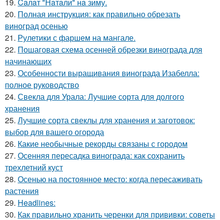
19.
Caлaт "Нaтaли" нa зиму.
20.
Полная инструкция: как правильно обрезать
виноград осенью
21.
Рулетики с фаршем на мангале.
22.
Пошаговая схема осенней обрезки винограда для
начинающих
23.
Особенности выращивания винограда Изабелла:
полное руководство
24.
Свекла для Урала: Лучшие сорта для долгого
хранения
25.
Лучшие сорта свеклы для хранения и заготовок:
выбор для вашего огорода
26.
Какие необычные рекорды связаны с городом
27.
Осенняя пересадка винограда: как сохранить
трехлетний куст
28.
Осенью на постоянное место: когда пересаживать
растения
29.
Headlines:
30.
Как правильно хранить черенки для прививки: советы