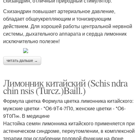
схизандрин, отличный природный стимулятор.
Схизандрин повышает артериальное давление,
обладает общеукрепляющим и тонизирующим
действием. Для хорошей работы центральной нервной
системы, дыхательного аппарата и сердца лимонник
исключительно полезен!
читать дальше →
Лимонник китайский (Schis ndra
chin nsis (Turcz.)Baill.)
Формула цветка Формула цветка лимонника китайского:
мужские цветки - *О6-9Т4-7П0, женские цветки - *О6-
9Т0П∞. В медицине
Настойка семян лимонника китайского применяется при
астеническом синдроме, переутомлении, в комплексной
терапии при ослаблении половой функции на фоне