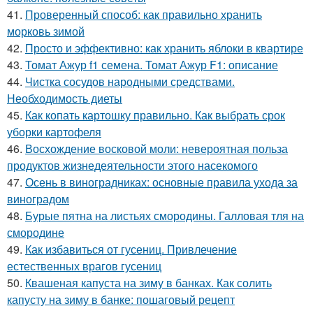
41.
Проверенный способ: как правильно хранить
морковь зимой
42.
Просто и эффективно: как хранить яблоки в квартире
43.
Томат Ажур f1 семена. Томат Ажур F1: описание
44.
Чистка сосудов народными средствами.
Необходимость диеты
45.
Как копать картошку правильно. Как выбрать срок
уборки картофеля
46.
Восхождение восковой моли: невероятная польза
продуктов жизнедеятельности этого насекомого
47.
Осень в виноградниках: основные правила ухода за
виноградом
48.
Бурые пятна на листьях смородины. Галловая тля на
смородине
49.
Как избавиться от гусениц. Привлечение
естественных врагов гусениц
50.
Квашеная капуста на зиму в банках. Как солить
капусту на зиму в банке: пошаговый рецепт