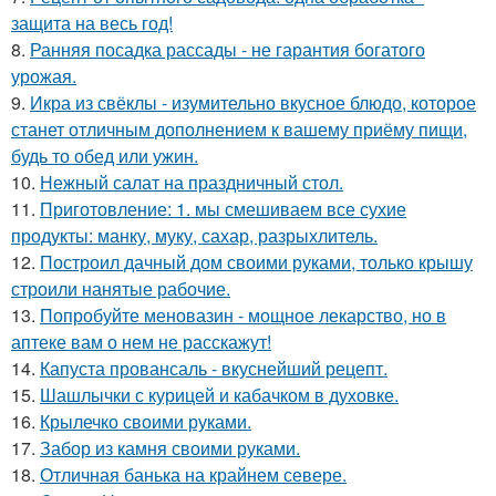
защита на весь год!
8.
Ранняя посадка рассады - не гарантия богатого
урожая.
9.
Икра из свёклы - изумительно вкусное блюдо, которое
станет отличным дополнением к вашему приёму пищи,
будь то обед или ужин.
10.
Нежный салат на праздничный стол.
11.
Приготовление: 1. мы смешиваем все сухие
продукты: манку, муку, сахар, разрыхлитель.
12.
Построил дачный дом своими руками, только крышу
строили нанятые рабочие.
13.
Попробуйте меновазин - мощное лекарство, но в
аптеке вам о нем не расскажут!
14.
Капуста провансаль - вкуснейший рецепт.
15.
Шашлычки с курицей и кабачком в духовке.
16.
Крылечко своими руками.
17.
Забор из камня своими руками.
18.
Отличная банька на крайнем севере.