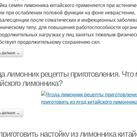
йка семян лимонника китайского применяется при астениче
ии при ослаблении половой функции на фоне неврастении,
валесценции после соматических и инфекционных заболева
оническому типу, для повышения работоспособности орган
родолжительных нагрузках у лиц занятых тяжелым физичес
бствует продолжительному сохранению сил.
ь дальше →
да лимонник рецепты приготовления. Что 
айского лимонника?
ь дальше →
приготовить настойку из лимонника китай