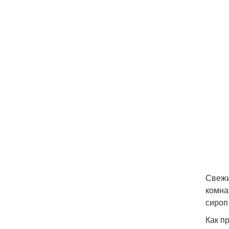
Свежи
комна
сироп
Как п