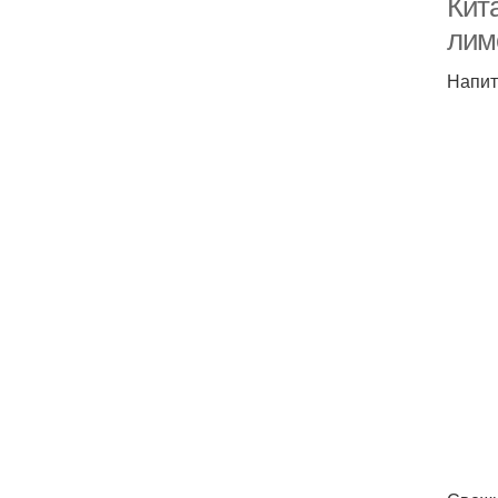
Кит
лим
Напит