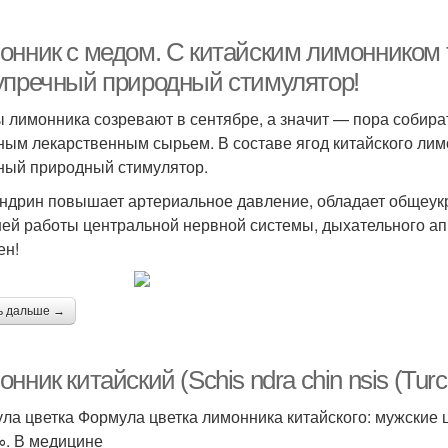
онник с медом. С китайским лимонником 
упречный природный стимулятор!
 лимонника созревают в сентябре, а значит — пора собир
ным лекарственным сырьем. В составе ягод китайского лим
ный природный стимулятор.
ндрин повышает артериальное давление, обладает общеу
ей работы центральной нервной системы, дыхательного ап
ен!
ь дальше →
нник китайский (Schis ndra chin nsis (Turcz.
ла цветка Формула цветка лимонника китайского: мужские цв
. В медицине