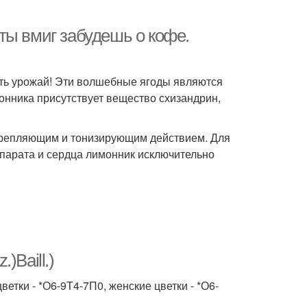
ты вмиг забудешь о кофе.
ать урожай! Эти волшебные ягоды являются
онника присутствует вещество схизандрин,
крепляющим и тонизирующим действием. Для
парата и сердца лимонник исключительно
)Baill.)
етки - *О6-9Т4-7П0, женские цветки - *О6-