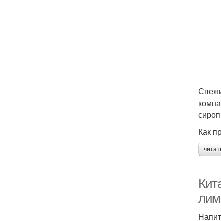
Свежи
комна
сироп
Как п
читат
Кит
лим
Напит