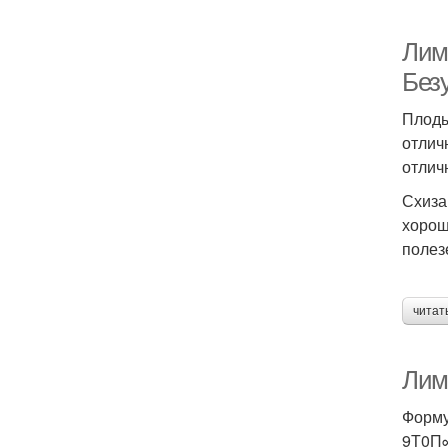
Лим
Без
Плоды
отлич
отлич
Схиза
хорош
полез
читат
Лимо
Форму
9Т0П∞