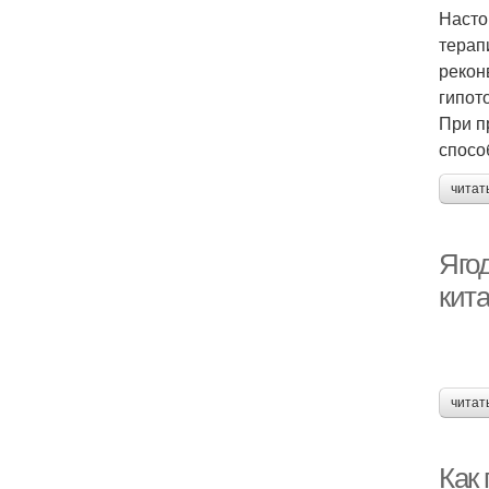
Насто
терап
рекон
гипот
При п
спосо
читат
Яго
кит
читат
Как 