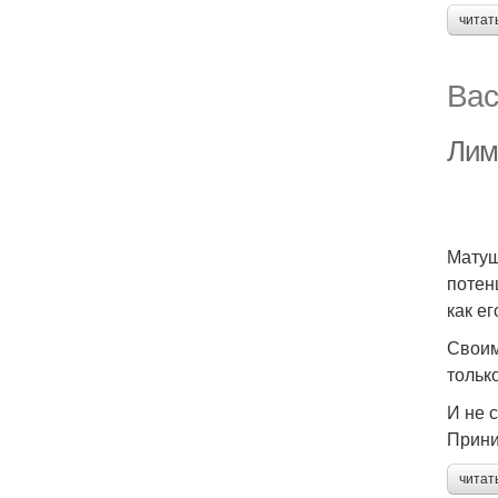
читат
Вас
Лим
Матуш
потен
как е
Своим
тольк
И не 
Прини
читат