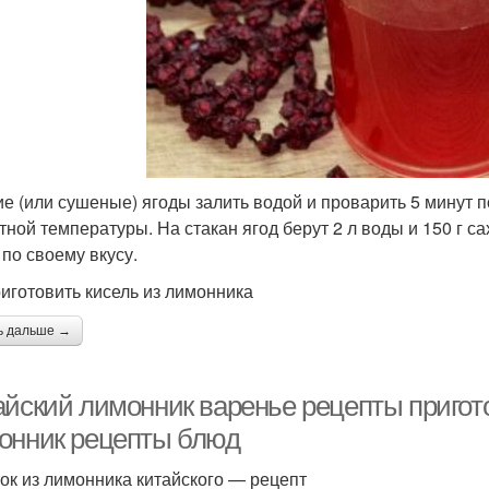
е (или сушеные) ягоды залить водой и проварить 5 минут п
тной температуры. На стакан ягод берут 2 л воды и 150 г 
 по своему вкусу.
риготовить кисель из лимонника
ь дальше →
айский лимонник варенье рецепты пригото
онник рецепты блюд
ок из лимонника китайского — рецепт