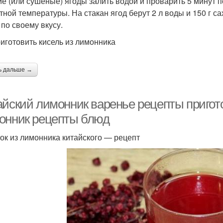
е (или сушеные) ягоды залить водой и проварить 5 минут п
тной температуры. На стакан ягод берут 2 л воды и 150 г 
 по своему вкусу.
риготовить кисель из лимонника
ь дальше →
айский лимонник варенье рецепты пригото
онник рецепты блюд
ок из лимонника китайского — рецепт