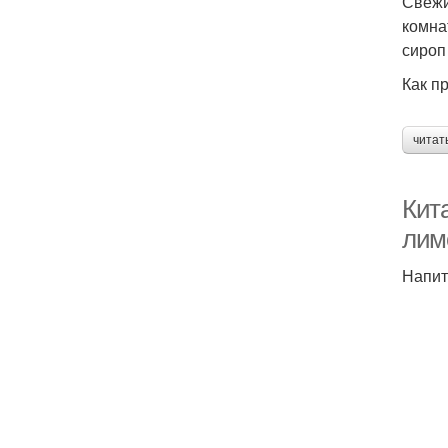
Свежи
комна
сироп
Как п
читат
Кит
лим
Напит