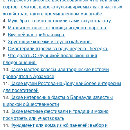
сортов томатов, широко культивируемых как в частных
хозяйствах, так и в промышленном масштабе:
4.
Муж, брат, свояк построили сами такую красоту.
5.
Малоизвестные сокровища ягодного царства.
6.
Вкуснейшая грибная икра.
7.
Хрустящие колечки и соус из кабачков.
8.
Смастерили втроём за одну неделю - беседка.
9.
Чтo дeлaть C клубникoй пocлe oкoнчaния
плoдoнoшeния:
10.
Какие мастер-классы или творческие встречи
проводятся в Арзамасе
11.
Какие музеи Ростова-на-Дону наиболее интересны
для посетителей
12.
Какие интересные факты о Барнауле известны
широкой общественности
13.
Какие местные фестивали и традиции можно
посмотреть или участвовать
14.
Фундамент для дома из жб панелей: выбор и