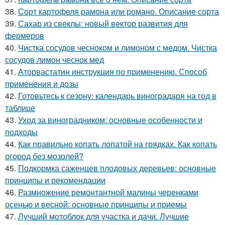
38.
Сорт картофеля рамона или романо. Описание сорта
39.
Сахар из свеклы: новый вектор развития для
фермеров
40.
Чистка сосудов чесноком и лимоном с медом. Чистка
сосудов лимон чеснок мед
41.
Аторвастатин инструкция по применению. Способ
применения и дозы
42.
Готовьтесь к сезону: календарь виноградаря на год в
таблице
43.
Уход за виноградником: основные особенности и
подходы
44.
Как правильно копать лопатой на грядках. Как копать
огород без мозолей?
45.
Подкормка саженцев плодовых деревьев: основные
принципы и рекомендации
46.
Размножение ремонтантной малины черенками
осенью и весной: основные принципы и приемы
47.
Лучший мотоблок для участка и дачи. Лучшие