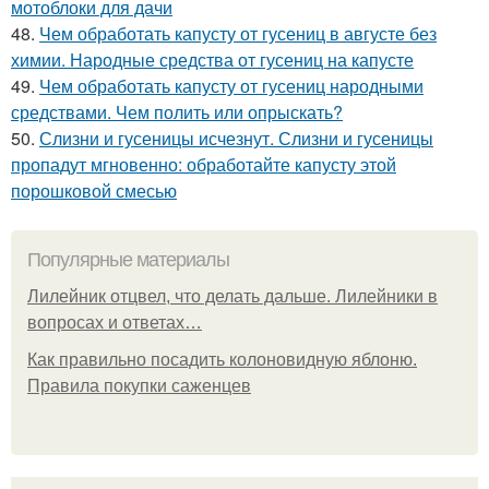
мотоблоки для дачи
48.
Чем обработать капусту от гусениц в августе без
химии. Народные средства от гусениц на капусте
49.
Чем обработать капусту от гусениц народными
средствами. Чем полить или опрыскать?
50.
Слизни и гусеницы исчезнут. Слизни и гусеницы
пропадут мгновенно: обработайте капусту этой
порошковой смесью
Популярные материалы
Лилейник отцвел, что делать дальше. Лилейники в
вопросах и ответах…
Как правильно посадить колоновидную яблоню.
Правила покупки саженцев