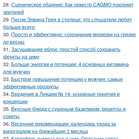
28.
Сценическое обаяние: Как оркестр CAGMO покоряет
зрителей
29.
Песни Элвина Грея в столице: что слушатели любят
больше всего
30.
Просто и эффективно: сохранение моркови на грядке
до весны
31.
Засушивание яблок: простой способ сохранить
фрукты на зиму
32.
Больше энергии и потенции: 4 основных витамина
для мужчин
33.
Быстрое повышение потенции у мужчин: самые
эффективные продукты
34.
Введение в Лекцию № 14: основные понятия и
концепции
35.
Вкусные блюда с сушеным базиликом: рецепты и
советы
36.
Весенние рекомендации: календарь ухода за
виноградом на ближайшие 3 месяца
37.
Картофель рамона все о нем. Описание сорта