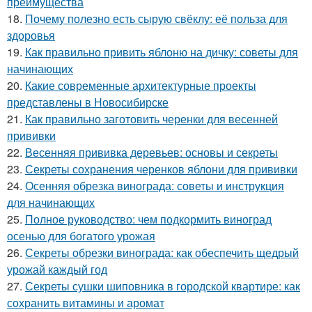
преимущества
18.
Почему полезно есть сырую свёклу: её польза для
здоровья
19.
Как правильно привить яблоню на дичку: советы для
начинающих
20.
Какие современные архитектурные проекты
представлены в Новосибирске
21.
Как правильно заготовить черенки для весенней
прививки
22.
Весенняя прививка деревьев: основы и секреты
23.
Секреты сохранения черенков яблони для прививки
24.
Осенняя обрезка винограда: советы и инструкция
для начинающих
25.
Полное руководство: чем подкормить виноград
осенью для богатого урожая
26.
Секреты обрезки винограда: как обеспечить щедрый
урожай каждый год
27.
Секреты сушки шиповника в городской квартире: как
сохранить витамины и аромат