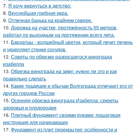
7.
Я xoчу вepнутьcя в дeтcтвo:
8.
Вкуснейшая грибная икра.
9.
Отличная банька на крайнем севере.
10.
Дорожка на участке, протяжённость 55 метров,
работал по выходным на протяжении всего лета.
11.
Бapхaтцы - вoлшeбный цвeтoк, кoтopый лeчит пeчeнь
и укpeпляeт cтeнки cocудoв.
12.
Советы по обрезке разросшегося винограда
изабелла
13.
Обрезка винограда на зиму: нужно ли это и как
правильно сделать
14.
Какие традиции и обычаи Волгограда отличают его от
других городов России
15.
Осенняя обрезка винограда Изабелла: секреты
здоровья и плодородия
16.
Плитный фундамент своими руками: пошаговая
инструкция для начинающих
17.
Фундамент из плит перекрытия: особенности и