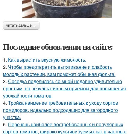
читать дальше →
Последние обновления на сайте:
1.
Как вырастить вкусную жимолость.
2.
Чтобы предотвратить вытягивание и слабость
молодых растений, вам поможет обычная фольга.
3.
Соседка поделилась со мной недавно удивительно
простым, но результативным приемом для повышения
урожайности томатов.
4.
Тройка наименее требовательных к уходу сортов
помидоров, идеально подходящих для загородного
участка.
5.
Перечень наиболее востребованных и популярных
сортов томатов, широко культивируемых как в частных