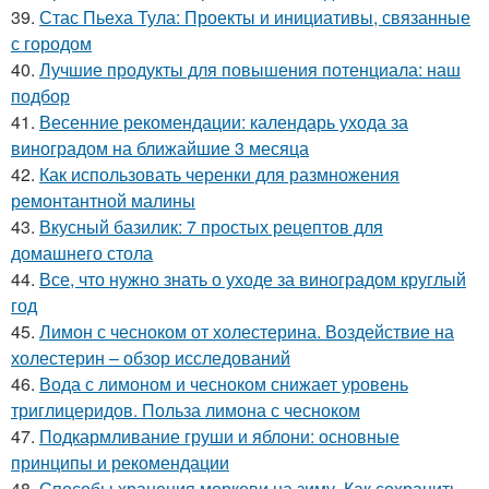
39.
Стас Пьеха Тула: Проекты и инициативы, связанные
с городом
40.
Лучшие продукты для повышения потенциала: наш
подбор
41.
Весенние рекомендации: календарь ухода за
виноградом на ближайшие 3 месяца
42.
Как использовать черенки для размножения
ремонтантной малины
43.
Вкусный базилик: 7 простых рецептов для
домашнего стола
44.
Все, что нужно знать о уходе за виноградом круглый
год
45.
Лимон с чесноком от холестерина. Воздействие на
холестерин – обзор исследований
46.
Вода с лимоном и чесноком снижает уровень
триглицеридов. Польза лимона с чесноком
47.
Подкармливание груши и яблони: основные
принципы и рекомендации
48.
Способы хранения моркови на зиму. Как сохранить