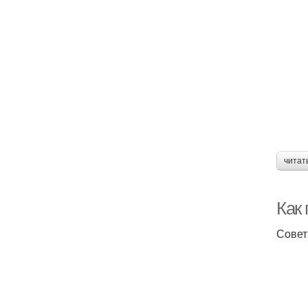
читат
Как 
Совет