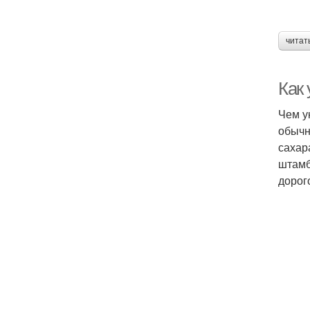
читат
Как
Чем у
обычн
сахар
штамб
дорог