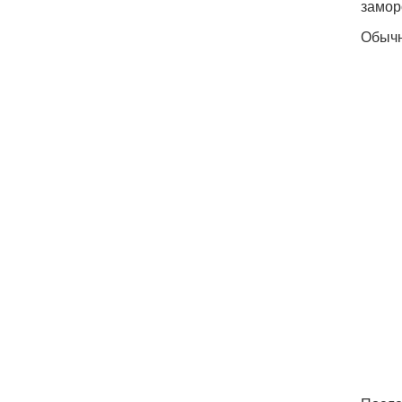
замор
Обыч