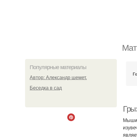
Мат
Популярные материалы
Г
Автор: Александр шемет.
Беседка в сад
Гры
Мыши 
изуве
являе