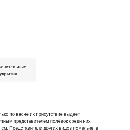
олнительные
укрытия
ько по весне их присутствие выдаёт
упным представителем полёвок среди них
0 см. Представители других видов помельче, в