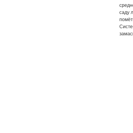
средн
саду 
помёт
Систе
замас