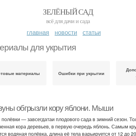
ЗЕЛЁНЫЙ САД
всё для дачи и сада
главная
новости
статьи
ериалы для укрытия
Доп
отовые материалы
Ошибки при укрытии
зуны обгрызли кору яблони. Мыши
полёвки — завсегдатаи плодового сада в зимний сезон. Тол
ченная кора деревьев, в первую очередь яблонь. Самым кр
тся водяная полёвка, длина её тела варьируется от 12 до 2