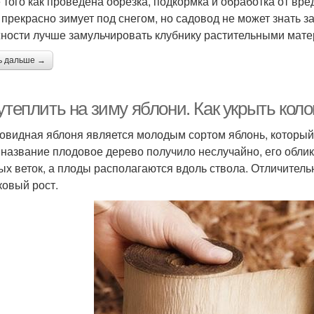
 того как проведена обрезка, подкормка и обработка от вред
 прекрасно зимует под снегом, но садовод не может знать з
ности лучше замульчировать клубнику растительными мат
ь дальше →
 утеплить на зиму яблони. Как укрыть ко
овидная яблоня является молодым сортом яблонь, который
 название плодовое дерево получило неслучайно, его облик
ых веток, а плоды располагаются вдоль ствола. Отличитель
ковый рост.