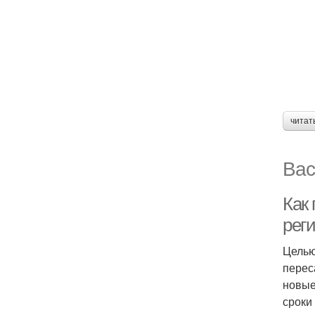
читат
Вас
Как 
рег
Целью
перес
новые
сроки