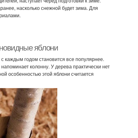
ителей, наступает черед подготовки к зиме.
аранее, насколько снежной будет зима. Для
ериалами.
лоновидные яблони
 с каждым годом становится все популярнее.
 напоминает колонну. У дерева практически нет
ной особенностью этой яблони считается