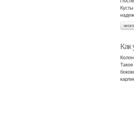
После
Кусты
надеж
читат
Как
Колон
Такое
боков
карли