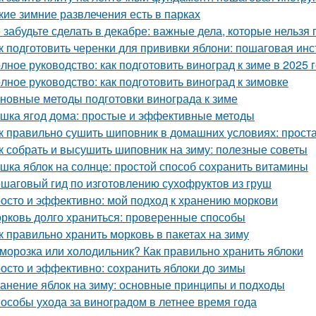
кие зимние развлечения есть в парках
 забудьте сделать в декабре: важные дела, которые нельзя 
к подготовить черенки для прививки яблони: пошаговая инс
лное руководство: как подготовить виноград к зиме в 2025 
лное руководство: как подготовить виноград к зимовке
новные методы подготовки винограда к зиме
шка ягод дома: простые и эффективные методы
к правильно сушить шиповник в домашних условиях: прост
к собрать и высушить шиповник на зиму: полезные советы
шка яблок на солнце: простой способ сохранить витамины
шаговый гид по изготовлению сухофруктов из груш
осто и эффективно: мой подход к хранению моркови
рковь долго храниться: проверенные способы
к правильно хранить морковь в пакетах на зиму
морозка или холодильник? Как правильно хранить яблоки
осто и эффективно: сохранить яблоки до зимы
анение яблок на зиму: основные принципы и подходы
особы ухода за виноградом в летнее время года