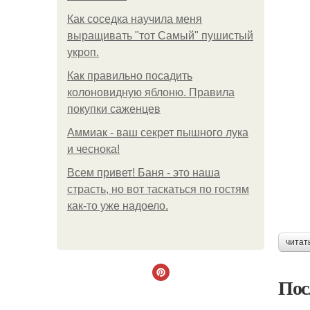
Как соседка научила меня
выращивать "тот Самый" пушистый
укроп.
Как правильно посадить
колоновидную яблоню. Правила
покупки саженцев
Аммиак - ваш секрет пышного лука
и чеснока!
Всем привет! Баня - это наша
страсть, но вот таскаться по гостям
как-то уже надоело.
читат
Пос