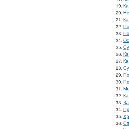
19.
Ка
20.
Не
21.
Ка
22.
По
23.
По
24.
Ос
25.
Су
26.
Ка
27.
Ка
28.
Су
29.
По
30.
Пр
31.
Мо
32.
Ка
33.
За
34.
Пр
35.
Хр
36.
Сп