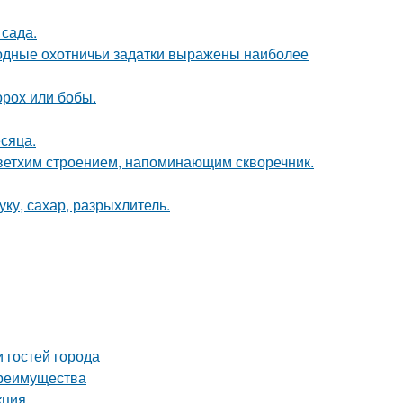
сада.
одные охотничьи задатки выражены наиболее
орох или бобы.
сяца.
 ветхим строением, напоминающим скворечник.
ку, сахар, разрыхлитель.
 гостей города
преимущества
кция