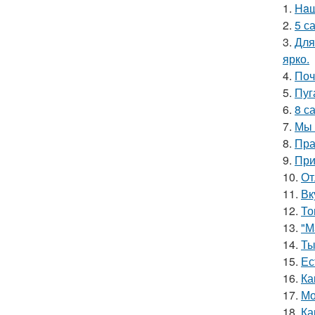
1.
Haш
2.
5 с
3.
Для
ярко.
4.
Поч
5.
Пуг
6.
8 с
7.
Мы 
8.
Пра
9.
При
10.
От
11.
Вк
12.
То
13.
"М
14.
Ты
15.
Ес
16.
Ка
17.
Мо
18.
Ка