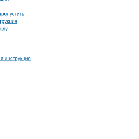
пропустить
трукция
году
ая инструкция