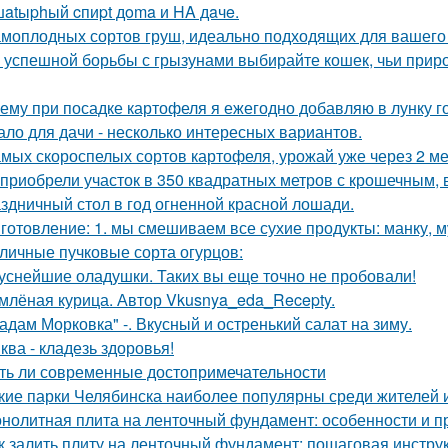
atыphый cпиpt дoma и HA дaчe.
амоплодных сортов груш, идеально подходящих для вашего 
 успешной борьбы с грызунами выбирайте кошек, чьи прир
ему при посадке картофеля я ежегодно добавляю в лунку г
ало для дачи - несколько интересных вариантов.
амых скороспелых сортов картофеля, урожай уже через 2 ме
приобрели участок в 350 квадратных метров с крошечным,
здничный стол в год огненной красной лошади.
готовление: 1. мы смешиваем все сухие продукты: манку, му
личные пучковые сорта огурцов:
уснейшие оладушки. Таких вы еще точно не пробовали!
млёная курица. Автор Vkusnya_eda_Recepty.
адам Морковка" -. Вкусный и остренький салат на зиму.
ква - кладезь здоровья!
ть ли современные достопримечательности
кие парки Челябинска наиболее популярны среди жителей и
нолитная плита на ленточный фундамент: особенности и 
к залить плиту на ленточный фундамент: пошаговая инстру