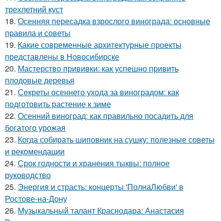
трехлетний куст
18.
Осенняя пересадка взрослого винограда: основные
правила и советы
19.
Какие современные архитектурные проекты
представлены в Новосибирске
20.
Мастерство прививки: как успешно привить
плодовые деревья
21.
Секреты осеннего ухода за виноградом: как
подготовить растение к зиме
22.
Осенний виноград: как правильно посадить для
богатого урожая
23.
Когда собирать шиповник на сушку: полезные советы
и рекомендации
24.
Срок годности и хранения тыквы: полное
руководство
25.
Энергия и страсть: концерты 'ПолнаЛюбви' в
Ростове-на-Дону
26.
Музыкальный талант Краснодара: Анастасия