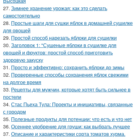
Высоцкая
27.
Зимнее хранение урожая: как это сделать
самостоятельно
28.
Простые шаги для сушки яблок в домашней сушилке
для овощей
29.
Простой способ нарезать яблоки для сушилки
30.
Заголовок 1: "Сушеные яблоки в сушилке для
овощей и фруктов: простой способ приготовить
здоровую закуску
31.
Просто и эффективно: сохранить яблоки до зимы
32.
Проверенные способы сохранения яблок свежими
на долгое время
33.
Рецепты для мужчин, которые хотят быть сильнее в
постели
34.
Стас Пьеха Тула: Проекты и инициативы, связанные
с городом
35.
Полезные продукты для потенции: что есть и что нет
36.
Осеннее удобрение для груши: как выбрать лучшее
37.
Описание и характеристики сорта томатов хурма.