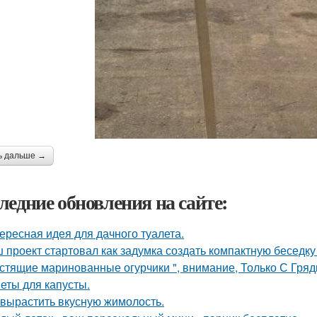
ь дальше →
ледние обновления на сайте:
ересная идея для дачного туалета.
 проект стартовал как задумка создать компактную беседку
стящие маринованные огурчики ", внимание, Только С Грядк
еты для капусты.
 вырастить вкусную жимолость.