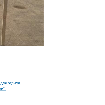
 для отдыха.
и".