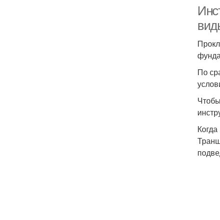
Инс
вид
Прокл
фунда
По ср
услов
Чтобы
инстр
Когда
Транш
подве