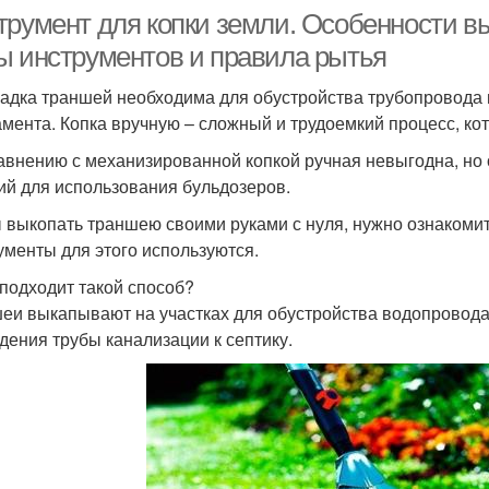
трумент для копки земли. Особенности в
ы инструментов и правила рытья
адка траншей необходима для обустройства трубопровода и
мента. Копка вручную – сложный и трудоемкий процесс, ко
авнению с механизированной копкой ручная невыгодна, но он
ий для использования бульдозеров.
 выкопать траншею своими руками с нуля, нужно ознакомитьс
ументы для этого используются.
 подходит такой способ?
еи выкапывают на участках для обустройства водопровода,
дения трубы канализации к септику.