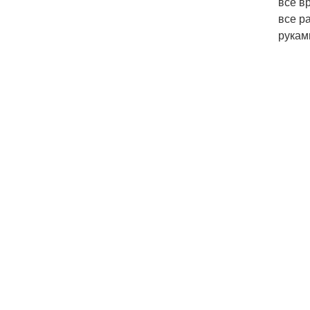
все в
все р
рукам