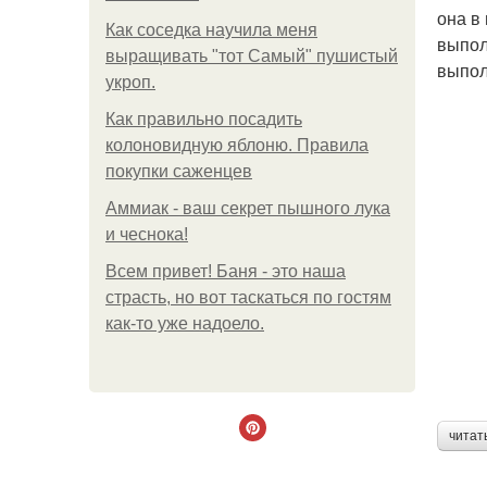
она в
Как соседка научила меня
выпол
выращивать "тот Самый" пушистый
выпол
укроп.
Как правильно посадить
колоновидную яблоню. Правила
покупки саженцев
Аммиак - ваш секрет пышного лука
и чеснока!
Всем привет! Баня - это наша
страсть, но вот таскаться по гостям
как-то уже надоело.
читат