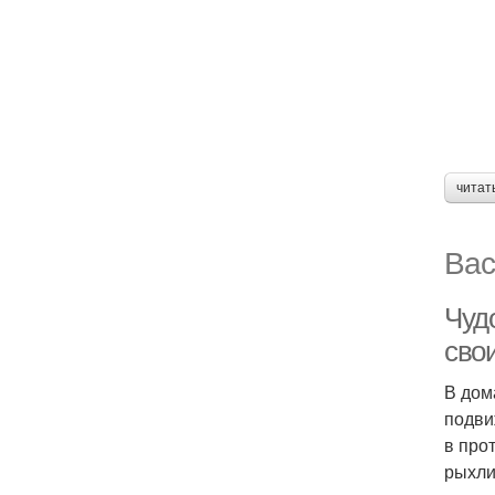
читат
Вас
Чудо
сво
В дом
подви
в про
рыхли