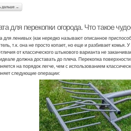
ь дальше →
та для перекопки огорода. Что такое чуд
а для ленивых (как нередко называют описанное приспосо
ель, т.к. она не просто копает, но еще и разбивает комья. У
отличия от классического штыкового варианта не заканчива
 идеале должна доставать до плеча. Перекопка поверхност
няется на порядок легче, чем с использованием классическ
няет следующие операции: