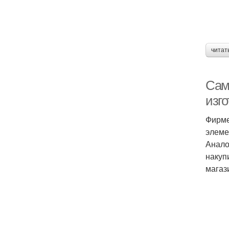
читат
Сам
изг
Фирме
элеме
Анало
накуп
магаз