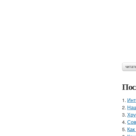
читат
Пос
1.
Инт
2.
Наш
3.
Хру
4.
Сов
5.
Как