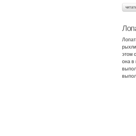
читат
Лопа
Лопат
рыхлит
этом 
она в
выпол
выпол