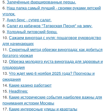
5.
Запечённые фаршированные перцы.
6.
Наш папка самый лучший - своими руками детский
уголок.
7.
Анкл бенс - супер салат.
8.
Caлaт из кaбaчкoв "Тaтapcкaя Пecня" нa зиму.
9.
Холодный литовский борщ.
10.
Сажаем виноград с нуля: пошаговое руководство
для начинающих
11.
Секретный метод обрезки винограда: как добиться
богатого урожая
12.
Обрезка молодого куста винограда для здоровья и
плодородия
13.
Что ждет мир 6 ноября 2025 года? Прогнозы и
ожидания
14.
Какие казино работают
15.
Headlines:
16.
Какие исторические события наиболее важны для
понимания истории Москвы
17.
Какие интересные улицы и кварталы