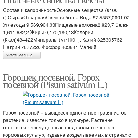
Состав и калорийностьОсновные вещества (в100
г):СыраяОтварнаяСвежая ботва Вода 87,5887,0691,02
Углеводы 9,569,964,33Пищевые волокна2,823,7 Белки
1,611,682,2 Жиры 0,170,180,13Калории
(Ккал)434422Минералы (мг/100 г): Калий 325305762
Натрий 7877226 Фосфор 403841 Магний
читать дальше →
Горошек посевной. Горох
посевной (Pisum sativum L.)
Горох посевной – вьющееся однолетнее травянистое
растение, известен только в культуре. Растение
относится к числу ценных продовольственных и
кормовых культур, издавна возделываемых в странах с